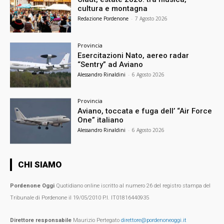
cultura e montagna
Redazione Pordenone
-
7 Agosto 2026
Provincia
Esercitazioni Nato, aereo radar
“Sentry” ad Aviano
Alessandro Rinaldini
-
6 Agosto 2026
Provincia
Aviano, toccata e fuga dell’ “Air Force
One” italiano
Alessandro Rinaldini
-
6 Agosto 2026
CHI SIAMO
Pordenone Oggi
Quotidiano online iscritto al numero 26 del registro stampa del
Tribunale di Pordenone il 19/05/2010 P.I. IT01816440935
Direttore responsabile
Maurizio Pertegato
direttore@pordenoneoggi.it