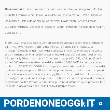
Collaboratori:
Franca Benvenuti, Stefano Boscariol, Gianna Buongiorno, Marilena
Brunetti, Lorenzo Cardin, Paola Dalle Molle, Antonietta Maria Di Paola, Gianluca
Dall’Agnese, Piergiorgo Grizzo, Mirco Manzon, Flavio Milani, Antonio Lodedo,
Giuseppe Palomba, Alessandro Pazzaglia, Gianni Pertegato, Alessandro Rinaldini,
Luca Zigiotti.
© 2021-2024 Studio Associato Comunicare in collaborazione con mediaimmagine
s.r.l. FVG.news network. Tutti i diritti riservati e riproduzione riservata. Le
immagini presentate, nel rispetto della proprietà intellettuale, vengono riprodotte
esclusivamente per finalità di cronaca, critica e discussione ai sensi degli articoli
65 comma 2, 70 comma 1 bis e 101 comma 1 Legge 633/1941, e D.L. n. 68 del 9
aprile 2003 emanato in attuazione della direttiva 2001/29/CE. La pubblicazione di
un testo in PORDENONEOGGI.it non significa necessariamente la condivisione dei
contenuti in esso espressi. Gli elaborati rappresentano comunicati stampa, pareri,
interpretazioni e ricostruzioni anche soggettive, nell'intento di fare informazione e
di divulgare notizie di interesse pubblico. Invitiamo i lettori ad approfondire sempre
l’argomento politico trattato, a consultare più fonti di riferimento e le persone citate
nel testo, e lasciamo a ciascuno la libertà d’interpretazione.
PORDENONEOGGI.IT