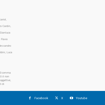
ariol,
zo Cardin,
 Gianluca
 Flavio
lessandro
ldini, Luca
, 70 comma
I.it non
oggettive,
i di
Facebook
X
Youtube