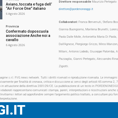
Direttore responsabile
Maurizio Pertegato
Aviano, toccata e fuga dell’
“Air Force One” italiano
direttore@pordenoneoggi.it
6 Agosto 2026
Collaboratori:
Franca Benvenuti, Stefano Bosc
Provincia
Gianna Buongiorno, Marilena Brunetti, Loren
Confermato doposcuola
associazione Anche noi a
Paola Dalle Molle, Antonietta Maria Di Paola,
cavallo
Dall’Agnese, Piergiorgo Grizzo, Mirco Manzon,
6 Agosto 2026
Milani, Antonio Lodedo, Giuseppe Palomba, A
Pazzaglia, Gianni Pertegato, Alessandro Rina
Zigiotti.
e s.r.l. FVG.news network. Tutti i diritti riservati e riproduzione riservata. Le immagini
clusivamente per finalità di cronaca, critica e discussione ai sensi degli articoli 65 comma 2
o in attuazione della direttiva 2001/29/CE. La pubblicazione di un testo in PORDENONEOGG
i elaborati rappresentano comunicati stampa, pareri, interpretazioni e ricostruzioni anche s
 Invitiamo i lettori ad approfondire sempre l’argomento politico trattato, a consultare più font
nterpretazione.
I.IT