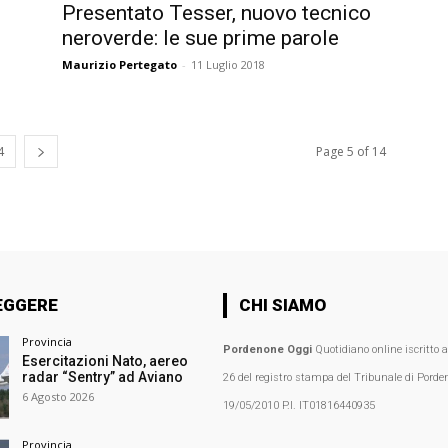
Presentato Tesser, nuovo tecnico
neroverde: le sue prime parole
Maurizio Pertegato
-
11 Luglio 2018
4
Page 5 of 14
EGGERE
CHI SIAMO
Provincia
Pordenone Oggi
Quotidiano online iscritto 
Esercitazioni Nato, aereo
radar “Sentry” ad Aviano
26 del registro stampa del Tribunale di Porden
6 Agosto 2026
19/05/2010 P.I. IT01816440935
Provincia