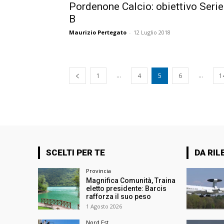
Pordenone Calcio: obiettivo Serie
B
Maurizio Pertegato
-
12 Luglio 2018
...
...
1
4
5
6
1
SCELTI PER TE
DA RIL
Provincia
Magnifica Comunità, Traina
eletto presidente: Barcis
rafforza il suo peso
1 Agosto 2026
Nord Est