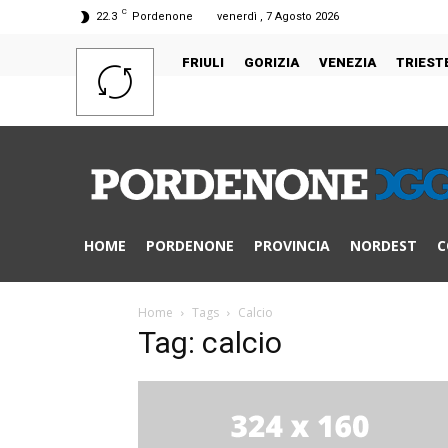
C
22.3
Pordenone
venerdì , 7 Agosto 2026
FRIULI
GORIZIA
VENEZIA
TRIEST
HOME
PORDENONE
PROVINCIA
NORDEST
C
Home
Tags
Calcio
Tag: calcio