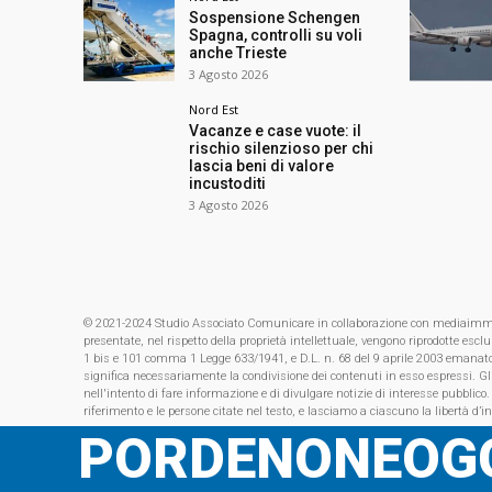
Sospensione Schengen
Spagna, controlli su voli
anche Trieste
3 Agosto 2026
Nord Est
Vacanze e case vuote: il
rischio silenzioso per chi
lascia beni di valore
incustoditi
3 Agosto 2026
© 2021-2024 Studio Associato Comunicare in collaborazione con mediaimmagin
presentate, nel rispetto della proprietà intellettuale, vengono riprodotte es
1 bis e 101 comma 1 Legge 633/1941, e D.L. n. 68 del 9 aprile 2003 emanat
significa necessariamente la condivisione dei contenuti in esso espressi. Gl
nell'intento di fare informazione e di divulgare notizie di interesse pubblico.
riferimento e le persone citate nel testo, e lasciamo a ciascuno la libertà d’i
PORDENONEOGG