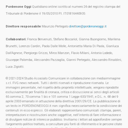
Pordenone Oggi
Quotidiano online iscritto al numero 26 del registro stampa del
Tribunale di Pordenone il 19/05/2010 P.I. IT01816440935
Direttore responsabile
Maurizio Pertegato
direttore@pordenoneoggi.it
Collaboratori:
Franca Benvenuti, Stefano Boscariol, Gianna Buongiorno, Marilena
Brunetti, Lorenzo Cardin, Paola Dalle Molle, Antonietta Maria Di Paola, Gianluca
Dall’Agnese, Piergiorgo Grizzo, Mirco Manzon, Flavio Milani, Antonio Lodedo,
Giuseppe Palomba, Alessandro Pazzaglia, Gianni Pertegato, Alessandro Rinaldini,
Luca Zigiotti.
© 2021-2024 Studio Associato Comunicare in collaborazione con mediaimmagine
s.r.l. FVG.news network. Tutti i diritti riservati e riproduzione riservata. Le
immagini presentate, nel rispetto della proprietà intellettuale, vengono riprodotte
esclusivamente per finalità di cronaca, critica e discussione ai sensi degli articoli
65 comma 2, 70 comma 1 bis e 101 comma 1 Legge 633/1941, e D.L. n. 68 del 9
aprile 2003 emanato in attuazione della direttiva 2001/29/CE. La pubblicazione di
un testo in PORDENONEOGGI.it non significa necessariamente la condivisione dei
contenuti in esso espressi. Gli elaborati rappresentano comunicati stampa, pareri,
interpretazioni e ricostruzioni anche soggettive, nell'intento di fare informazione e
di divulgare notizie di interesse pubblico. Invitiamo i lettori ad approfondire sempre
l’argomento politico trattato, a consultare più fonti di riferimento e le persone citate