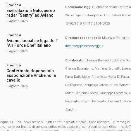
Provincia
Pordenone Oggi
Quotidiano online iscritto 
Esercitazioni Nato, aereo
radar “Sentry” ad Aviano
26 del registro stampa del Tribunale di Porden
6 Agosto 2026
19/05/2010 P.I. IT01816440935
Provincia
Direttore responsabile
Maurizio Pertegato
Aviano, toccata e fuga dell’
“Air Force One” italiano
direttore@pordenoneoggi.it
6 Agosto 2026
Collaboratori:
Franca Benvenuti, Stefano Bosc
Provincia
Gianna Buongiorno, Marilena Brunetti, Loren
Confermato doposcuola
associazione Anche noi a
Paola Dalle Molle, Antonietta Maria Di Paola,
cavallo
Dall’Agnese, Piergiorgo Grizzo, Mirco Manzon,
6 Agosto 2026
Milani, Antonio Lodedo, Giuseppe Palomba, A
Pazzaglia, Gianni Pertegato, Alessandro Rina
Zigiotti.
e s.r.l. FVG.news network. Tutti i diritti riservati e riproduzione riservata. Le immagini
clusivamente per finalità di cronaca, critica e discussione ai sensi degli articoli 65 comma 2