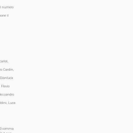
al numero
one il
ariol,
zo Cardin,
 Gianluca
 Flavio
lessandro
ldini, Luca
, 70 comma