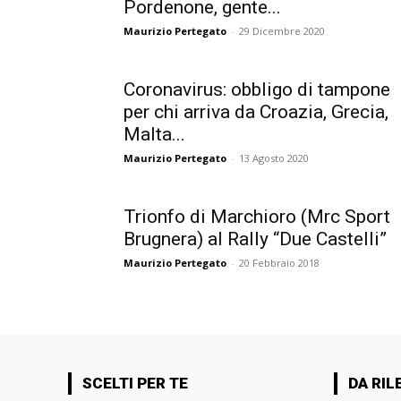
Pordenone, gente...
Maurizio Pertegato
-
29 Dicembre 2020
Coronavirus: obbligo di tampone
per chi arriva da Croazia, Grecia,
Malta...
Maurizio Pertegato
-
13 Agosto 2020
Trionfo di Marchioro (Mrc Sport
Brugnera) al Rally “Due Castelli”
Maurizio Pertegato
-
20 Febbraio 2018
SCELTI PER TE
DA RIL