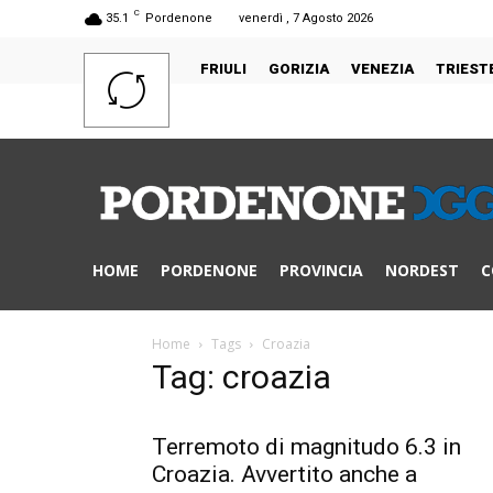
C
35.1
Pordenone
venerdì , 7 Agosto 2026
FRIULI
GORIZIA
VENEZIA
TRIEST
HOME
PORDENONE
PROVINCIA
NORDEST
C
Home
Tags
Croazia
Tag: croazia
Terremoto di magnitudo 6.3 in
Croazia. Avvertito anche a