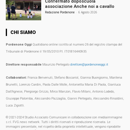
Confermato doposcuola
associazione Anche noi a cavallo
Redazione Pordenone
-
6 Agosto 2026
CHI SIAMO
Pordenone Oggi
Quotidiano online iscritto al numero 26 del registro stampa del
Tribunale di Pordenone il 19/05/2010 P.I. IT01816440935
Direttore responsabile
Maurizio Pertegato
direttore@pordenoneoggi.it
Collaboratori:
Franca Benvenuti, Stefano Boscariol, Gianna Buongiorno, Marilena
Brunetti, Lorenzo Cardin, Paola Dalle Molle, Antonietta Maria Di Paola, Gianluca
Dall’Agnese, Piergiorgo Grizzo, Mirco Manzon, Flavio Milani, Antonio Lodedo,
Giuseppe Palomba, Alessandro Pazzaglia, Gianni Pertegato, Alessandro Rinaldini,
Luca Zigiotti.
© 2021-2024 Studio Associato Comunicare in collaborazione con mediaimmagine
s.r.l. FVG.news network. Tutti i diritti riservati e riproduzione riservata. Le
immagini presentate, nel rispetto della proprietà intellettuale, vengono riprodotte