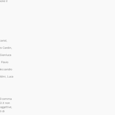
one il
ariol,
zo Cardin,
 Gianluca
 Flavio
lessandro
ldini, Luca
, 70 comma
I.it non
oggettive,
i di