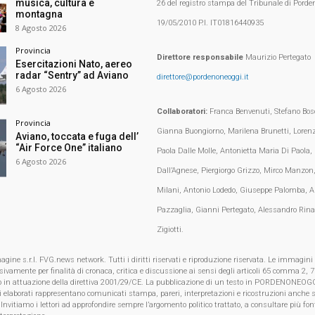
musica, cultura e
26 del registro stampa del Tribunale di Porden
montagna
19/05/2010 P.I. IT01816440935
8 Agosto 2026
Provincia
Direttore responsabile
Maurizio Pertegato
Esercitazioni Nato, aereo
radar “Sentry” ad Aviano
direttore@pordenoneoggi.it
6 Agosto 2026
Collaboratori:
Franca Benvenuti, Stefano Bosc
Provincia
Gianna Buongiorno, Marilena Brunetti, Loren
Aviano, toccata e fuga dell’
“Air Force One” italiano
Paola Dalle Molle, Antonietta Maria Di Paola,
6 Agosto 2026
Dall’Agnese, Piergiorgo Grizzo, Mirco Manzon,
Milani, Antonio Lodedo, Giuseppe Palomba, A
Pazzaglia, Gianni Pertegato, Alessandro Rina
Zigiotti.
e s.r.l. FVG.news network. Tutti i diritti riservati e riproduzione riservata. Le immagini
clusivamente per finalità di cronaca, critica e discussione ai sensi degli articoli 65 comma 2
o in attuazione della direttiva 2001/29/CE. La pubblicazione di un testo in PORDENONEOGG
i elaborati rappresentano comunicati stampa, pareri, interpretazioni e ricostruzioni anche s
 Invitiamo i lettori ad approfondire sempre l’argomento politico trattato, a consultare più font