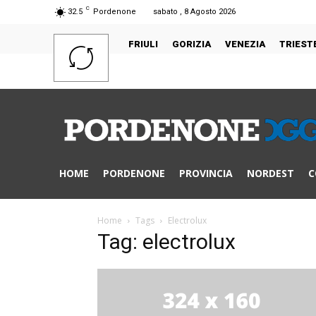
C
32.5
Pordenone
sabato , 8 Agosto 2026
FRIULI
GORIZIA
VENEZIA
TRIEST
HOME
PORDENONE
PROVINCIA
NORDEST
C
Home
Tags
Electrolux
Tag: electrolux