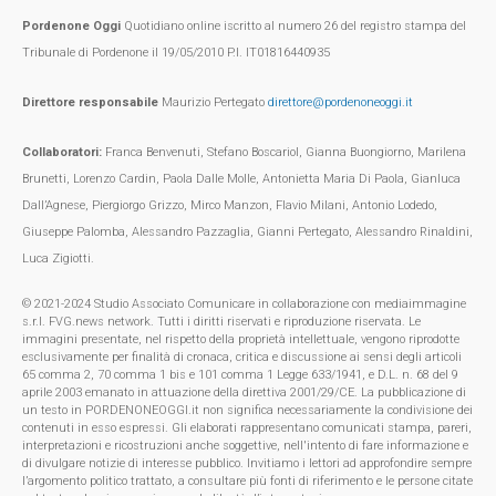
Pordenone Oggi
Quotidiano online iscritto al numero 26 del registro stampa del
Tribunale di Pordenone il 19/05/2010 P.I. IT01816440935
Direttore responsabile
Maurizio Pertegato
direttore@pordenoneoggi.it
Collaboratori:
Franca Benvenuti, Stefano Boscariol, Gianna Buongiorno, Marilena
Brunetti, Lorenzo Cardin, Paola Dalle Molle, Antonietta Maria Di Paola, Gianluca
Dall’Agnese, Piergiorgo Grizzo, Mirco Manzon, Flavio Milani, Antonio Lodedo,
Giuseppe Palomba, Alessandro Pazzaglia, Gianni Pertegato, Alessandro Rinaldini,
Luca Zigiotti.
© 2021-2024 Studio Associato Comunicare in collaborazione con mediaimmagine
s.r.l. FVG.news network. Tutti i diritti riservati e riproduzione riservata. Le
immagini presentate, nel rispetto della proprietà intellettuale, vengono riprodotte
esclusivamente per finalità di cronaca, critica e discussione ai sensi degli articoli
65 comma 2, 70 comma 1 bis e 101 comma 1 Legge 633/1941, e D.L. n. 68 del 9
aprile 2003 emanato in attuazione della direttiva 2001/29/CE. La pubblicazione di
un testo in PORDENONEOGGI.it non significa necessariamente la condivisione dei
contenuti in esso espressi. Gli elaborati rappresentano comunicati stampa, pareri,
interpretazioni e ricostruzioni anche soggettive, nell'intento di fare informazione e
di divulgare notizie di interesse pubblico. Invitiamo i lettori ad approfondire sempre
l’argomento politico trattato, a consultare più fonti di riferimento e le persone citate