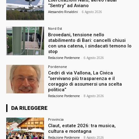
Esercitazioni Nato, aereo radar
“Sentry” ad Aviano
Alessandro Rinaldini
-
6 Agosto 2026
Nord Est
Brovedani, tensione nello
stabilimento di Bari: cancelli chiusi
con una catena, i sindacati temono lo
stop
Redazione Pordenone
-
6 Agosto 2026
Pordenone
Cedri di via Vallona, La Civica
“servivano più trasparenza e il
coraggio di assumersi una scelta
politica”
Redazione Pordenone
-
8 Agosto 2026
DA RILEGGERE
Provincia
Claut, estate 2026: tra musica,
cultura e montagna
Redazione Pordenone
-
8 Agosto 2026