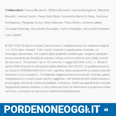
Collaboratori:
Franca Benvenuti, Stefano Boscariol, Gianna Buongiorno, Marilena
Brunetti, Lorenzo Cardin, Paola Dalle Molle, Antonietta Maria Di Paola, Gianluca
Dall’Agnese, Piergiorgo Grizzo, Mirco Manzon, Flavio Milani, Antonio Lodedo,
Giuseppe Palomba, Alessandro Pazzaglia, Gianni Pertegato, Alessandro Rinaldini,
Luca Zigiotti.
© 2021-2024 Studio Associato Comunicare in collaborazione con mediaimmagine
s.r.l. FVG.news network. Tutti i diritti riservati e riproduzione riservata. Le
immagini presentate, nel rispetto della proprietà intellettuale, vengono riprodotte
esclusivamente per finalità di cronaca, critica e discussione ai sensi degli articoli
65 comma 2, 70 comma 1 bis e 101 comma 1 Legge 633/1941, e D.L. n. 68 del 9
aprile 2003 emanato in attuazione della direttiva 2001/29/CE. La pubblicazione di
un testo in PORDENONEOGGI.it non significa necessariamente la condivisione dei
contenuti in esso espressi. Gli elaborati rappresentano comunicati stampa, pareri,
interpretazioni e ricostruzioni anche soggettive, nell'intento di fare informazione e
di divulgare notizie di interesse pubblico. Invitiamo i lettori ad approfondire sempre
l’argomento politico trattato, a consultare più fonti di riferimento e le persone citate
nel testo, e lasciamo a ciascuno la libertà d’interpretazione.
PORDENONEOGGI.IT