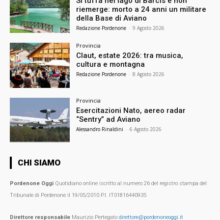
Si tuffa nel lago di Barcis e non
riemerge: morto a 24 anni un militare
della Base di Aviano
Redazione Pordenone
-
9 Agosto 2026
Provincia
Claut, estate 2026: tra musica,
cultura e montagna
Redazione Pordenone
-
8 Agosto 2026
Provincia
Esercitazioni Nato, aereo radar
“Sentry” ad Aviano
Alessandro Rinaldini
-
6 Agosto 2026
CHI SIAMO
Pordenone Oggi
Quotidiano online iscritto al numero 26 del registro stampa del
Tribunale di Pordenone il 19/05/2010 P.I. IT01816440935
Direttore responsabile
Maurizio Pertegato
direttore@pordenoneoggi.it