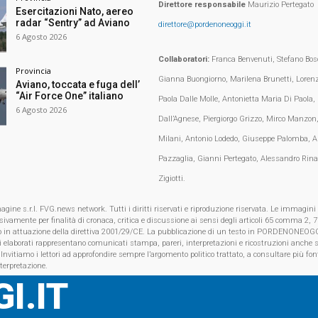
Direttore responsabile
Maurizio Pertegato
Esercitazioni Nato, aereo
radar “Sentry” ad Aviano
direttore@pordenoneoggi.it
6 Agosto 2026
Collaboratori:
Franca Benvenuti, Stefano Bosc
Provincia
Gianna Buongiorno, Marilena Brunetti, Loren
Aviano, toccata e fuga dell’
“Air Force One” italiano
Paola Dalle Molle, Antonietta Maria Di Paola,
6 Agosto 2026
Dall’Agnese, Piergiorgo Grizzo, Mirco Manzon,
Milani, Antonio Lodedo, Giuseppe Palomba, A
Pazzaglia, Gianni Pertegato, Alessandro Rina
Zigiotti.
e s.r.l. FVG.news network. Tutti i diritti riservati e riproduzione riservata. Le immagini
clusivamente per finalità di cronaca, critica e discussione ai sensi degli articoli 65 comma 2
o in attuazione della direttiva 2001/29/CE. La pubblicazione di un testo in PORDENONEOGG
i elaborati rappresentano comunicati stampa, pareri, interpretazioni e ricostruzioni anche s
 Invitiamo i lettori ad approfondire sempre l’argomento politico trattato, a consultare più font
nterpretazione.
I.IT