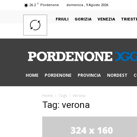
C
26.2
Pordenone
domenica , 9 Agosto 2026
FRIULI
GORIZIA
VENEZIA
TRIEST
HOME
PORDENONE
PROVINCIA
NORDEST
C
Home
Tags
Verona
Tag: verona