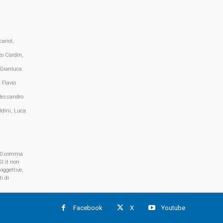
ariol,
zo Cardin,
 Gianluca
 Flavio
lessandro
ldini, Luca
, 70 comma
I.it non
oggettive,
i di
Facebook
X
Youtube