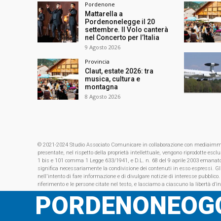
Pordenone
Mattarella a
Pordenonelegge il 20
settembre. Il Volo canterà
nel Concerto per l’Italia
9 Agosto 2026
Provincia
Claut, estate 2026: tra
musica, cultura e
montagna
8 Agosto 2026
© 2021-2024 Studio Associato Comunicare in collaborazione con mediaimmagin
presentate, nel rispetto della proprietà intellettuale, vengono riprodotte es
1 bis e 101 comma 1 Legge 633/1941, e D.L. n. 68 del 9 aprile 2003 emanat
significa necessariamente la condivisione dei contenuti in esso espressi. Gl
nell'intento di fare informazione e di divulgare notizie di interesse pubblico.
riferimento e le persone citate nel testo, e lasciamo a ciascuno la libertà d’i
PORDENONEOGG