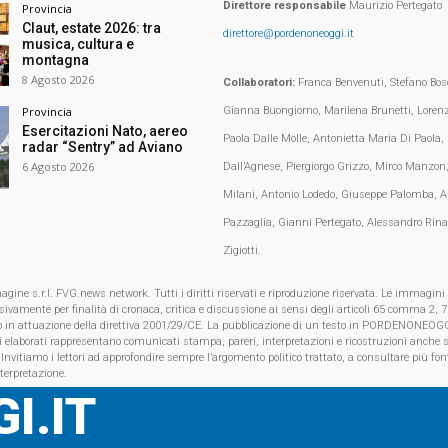
Direttore responsabile
Maurizio Pertegato
Provincia
Claut, estate 2026: tra
direttore@pordenoneoggi.it
musica, cultura e
montagna
8 Agosto 2026
Collaboratori:
Franca Benvenuti, Stefano Bosc
Gianna Buongiorno, Marilena Brunetti, Loren
Provincia
Esercitazioni Nato, aereo
Paola Dalle Molle, Antonietta Maria Di Paola,
radar “Sentry” ad Aviano
6 Agosto 2026
Dall’Agnese, Piergiorgo Grizzo, Mirco Manzon,
Milani, Antonio Lodedo, Giuseppe Palomba, A
Pazzaglia, Gianni Pertegato, Alessandro Rina
Zigiotti.
e s.r.l. FVG.news network. Tutti i diritti riservati e riproduzione riservata. Le immagini
clusivamente per finalità di cronaca, critica e discussione ai sensi degli articoli 65 comma 2
o in attuazione della direttiva 2001/29/CE. La pubblicazione di un testo in PORDENONEOGG
i elaborati rappresentano comunicati stampa, pareri, interpretazioni e ricostruzioni anche s
 Invitiamo i lettori ad approfondire sempre l’argomento politico trattato, a consultare più font
nterpretazione.
I.IT