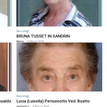
Necrologi
BRUNA TUSSET IN SANDRIN
Mario
-
9 Marzo 2019
Necrologi
mualdo
Lucia (Luisella) Perissinotto Ved. Boatto
sanmarco
-
9 Marzo 2019