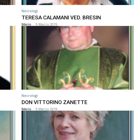
Necrologi
TERESA CALAMANI VED. BRESIN
Mario
-
9 Marzo 2019
Necrologi
DON VITTORINO ZANETTE
Mario
-
9 Marzo 2019