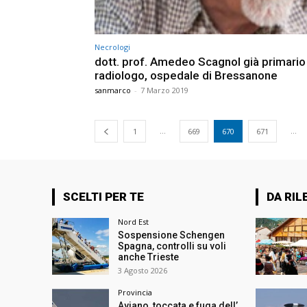
Necrologi
dott. prof. Amedeo Scagnol già primario
radiologo, ospedale di Bressanone
sanmarco
-
7 Marzo 2019
...
...
1
669
670
671
SCELTI PER TE
DA RIL
Nord Est
Sospensione Schengen
Spagna, controlli su voli
anche Trieste
3 Agosto 2026
Provincia
Aviano, toccata e fuga dell’