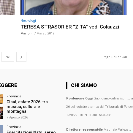
Necrologi
TERESA STRASORIER “ZITA” ved. Colauzzi
Mario
-
7 Marzo 2019
748
Page 670 of 748
EGGERE
CHI SIAMO
Provincia
Pordenone Oggi
Quotidiano online iscritto 
Claut, estate 2026: tra
musica, cultura e
26 del registro stampa del Tribunale di Porden
montagna
19/05/2010 P.I. IT01816440935
7 Agosto 2026
Provincia
Direttore responsabile
Maurizio Pertegato
Esercitazioni Nato, aereo