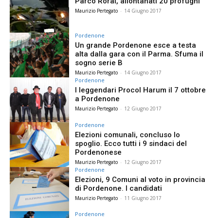
Parco Rorai, allontanati 20 profughi
Maurizio Pertegato
-
14 Giugno 2017
Pordenone
Un grande Pordenone esce a testa
alta dalla gara con il Parma. Sfuma il
sogno serie B
Maurizio Pertegato
-
14 Giugno 2017
Pordenone
I leggendari Procol Harum il 7 ottobre
a Pordenone
Maurizio Pertegato
-
12 Giugno 2017
Pordenone
Elezioni comunali, concluso lo
spoglio. Ecco tutti i 9 sindaci del
Pordenonese
Maurizio Pertegato
-
12 Giugno 2017
Pordenone
Elezioni, 9 Comuni al voto in provincia
di Pordenone. I candidati
Maurizio Pertegato
-
11 Giugno 2017
Pordenone