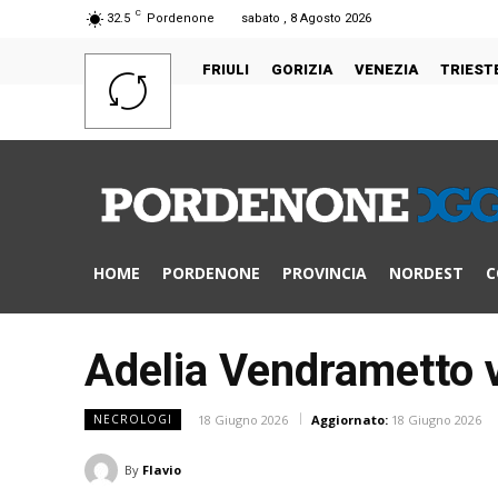
C
32.5
Pordenone
sabato , 8 Agosto 2026
FRIULI
GORIZIA
VENEZIA
TRIEST
HOME
PORDENONE
PROVINCIA
NORDEST
C
Adelia Vendrametto v
18 Giugno 2026
Aggiornato:
18 Giugno 2026
NECROLOGI
By
Flavio