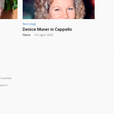
Necrologi
Denice Muner in Cappello
Flavio
-
14 Luglio 2026
al numero
one il