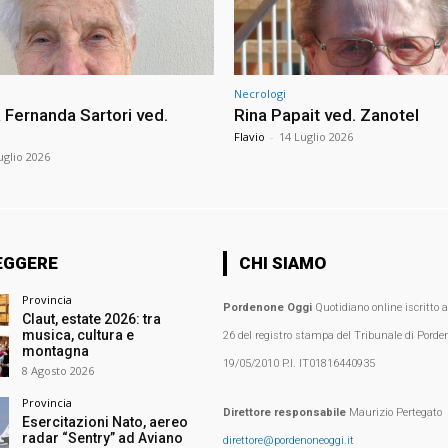
Necrologi
Fernanda Sartori ved.
Rina Papait ved. Zanotel
Flavio
-
14 Luglio 2026
uglio 2026
EGGERE
CHI SIAMO
Provincia
Pordenone Oggi
Quotidiano online iscritto 
Claut, estate 2026: tra
musica, cultura e
26 del registro stampa del Tribunale di Porden
montagna
19/05/2010 P.I. IT01816440935
8 Agosto 2026
Provincia
Direttore responsabile
Maurizio Pertegato
Esercitazioni Nato, aereo
radar “Sentry” ad Aviano
direttore@pordenoneoggi.it