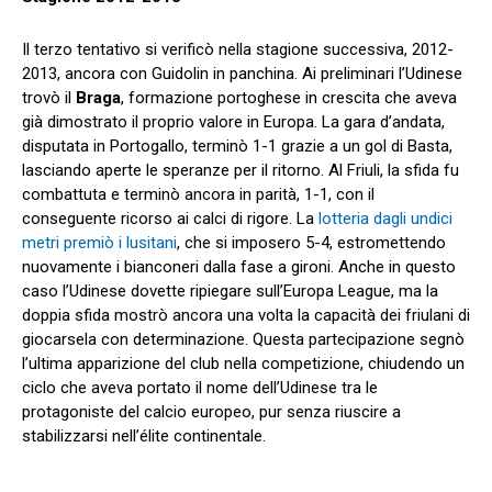
Il terzo tentativo si verificò nella stagione successiva, 2012-
2013, ancora con Guidolin in panchina. Ai preliminari l’Udinese
trovò il
Braga
, formazione portoghese in crescita che aveva
già dimostrato il proprio valore in Europa. La gara d’andata,
disputata in Portogallo, terminò 1-1 grazie a un gol di Basta,
lasciando aperte le speranze per il ritorno. Al Friuli, la sfida fu
combattuta e terminò ancora in parità, 1-1, con il
conseguente ricorso ai calci di rigore. La
lotteria dagli undici
metri premiò i lusitani
, che si imposero 5-4, estromettendo
nuovamente i bianconeri dalla fase a gironi. Anche in questo
caso l’Udinese dovette ripiegare sull’Europa League, ma la
doppia sfida mostrò ancora una volta la capacità dei friulani di
giocarsela con determinazione. Questa partecipazione segnò
l’ultima apparizione del club nella competizione, chiudendo un
ciclo che aveva portato il nome dell’Udinese tra le
protagoniste del calcio europeo, pur senza riuscire a
stabilizzarsi nell’élite continentale.