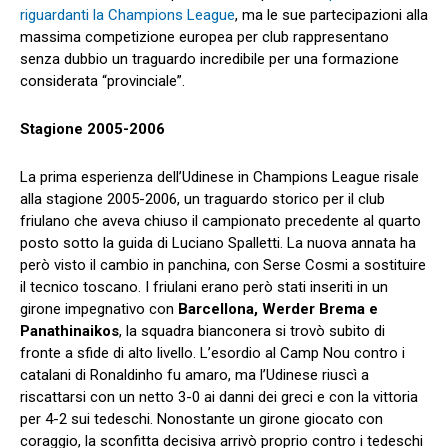
riguardanti la Champions League
, ma le sue partecipazioni alla
massima competizione europea per club rappresentano
senza dubbio un traguardo incredibile per una formazione
considerata “provinciale”.
Stagione 2005-2006
La prima esperienza dell’Udinese in Champions League risale
alla stagione 2005-2006, un traguardo storico per il club
friulano che aveva chiuso il campionato precedente al quarto
posto sotto la guida di Luciano Spalletti. La nuova annata ha
però visto il cambio in panchina, con Serse Cosmi a sostituire
il tecnico toscano. I friulani erano però stati inseriti in un
girone impegnativo con
Barcellona
,
Werder Brema
e
Panathinaikos
, la squadra bianconera si trovò subito di
fronte a sfide di alto livello. L’esordio al Camp
Nou
contro i
catalani di Ronaldinho fu amaro, ma l’Udinese riuscì a
riscattarsi con un netto 3-0 ai danni dei greci e con la vittoria
per 4-2 sui tedeschi. Nonostante un girone giocato con
coraggio, la sconfitta decisiva arrivò proprio contro i tedeschi