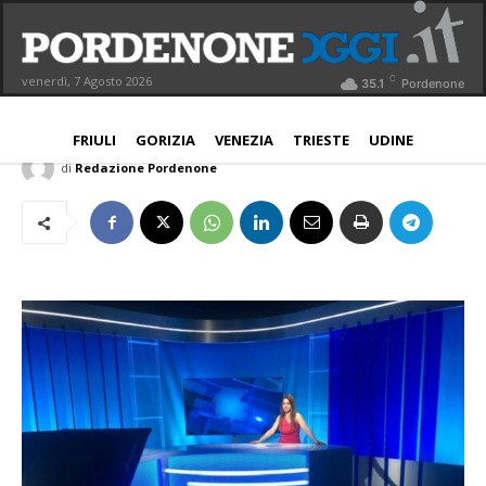
Gruppo Nem acquista Telefriuli dalla
Danieli
C
venerdì, 7 Agosto 2026
35.1
Pordenone
NORD EST
30 Giugno 2026
Aggiornato:
30 Giugno 2026
FRIULI
GORIZIA
VENEZIA
TRIESTE
UDINE
di
Redazione Pordenone