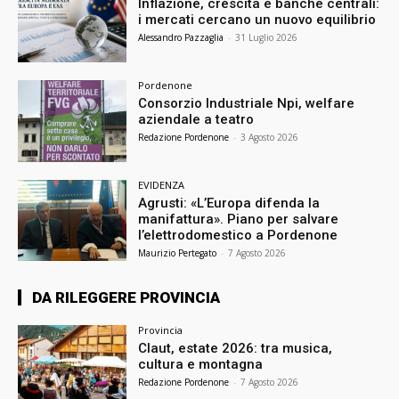
Inflazione, crescita e banche centrali:
i mercati cercano un nuovo equilibrio
Alessandro Pazzaglia
-
31 Luglio 2026
Pordenone
Consorzio Industriale Npi, welfare
aziendale a teatro
Redazione Pordenone
-
3 Agosto 2026
EVIDENZA
Agrusti: «L’Europa difenda la
manifattura». Piano per salvare
l’elettrodomestico a Pordenone
Maurizio Pertegato
-
7 Agosto 2026
DA RILEGGERE PROVINCIA
Provincia
Claut, estate 2026: tra musica,
cultura e montagna
Redazione Pordenone
-
7 Agosto 2026