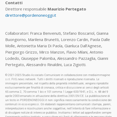
Contatti
Direttore responsabile
Maurizio Pertegato
direttore@pordenoneoggi.it
Collaboratori: Franca Benvenuti, Stefano Boscariol, Gianna
Buongiorno, Marilena Brunetti, Lorenzo Cardin, Paola Dalle
Molle, Antonietta Maria Di Paola, Gianluca Dall’Agnese,
Piergiorgo Grizzo, Mirco Manzon, Flavio Milani, Antonio
Lodedo, Giuseppe Palomba, Alessandro Pazzaglia, Gianni
Pertegato, Alessandro Rinaldini, Luca Zigiotti.
© 2021-2025 Studio Associato Comunicare in collaborazione con mediaimmagine
s.r.l. FVG.news network. Tutti i diritti riservati e riproduzione riservata. Le
immagini presentate, nel rispetto della proprietà intellettuale, vengono riprodotte
esclusivamente per finalità di cronaca, critica e discussione ai sensi degli articoli
65 comma 2, 70 comma 1 bis e 101 comma 1 Legge 633/1941, e D.L. n. 68 del 9
aprile 2003 emanato in attuazione della direttiva 2001/29/CE. La pubblicazione di
un testo in PORDENONEOGGI.it non significa necessariamente la condivisione dei
contenuti in esso espressi. Gli elaborati rappresentano comunicati stampa, pareri,
interpretazioni e ricostruzioni anche soggettive, nell'intento di fare informazione e
di divulgare notizie di interesse pubblico. Invitiamo i lettori ad approfondire sempre
l’argomento politico trattato, a consultare più fonti di riferimento e le persone citate