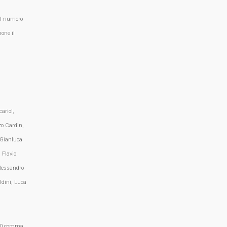
al numero
one il
ariol,
zo Cardin,
 Gianluca
 Flavio
lessandro
ldini, Luca
, 70 comma