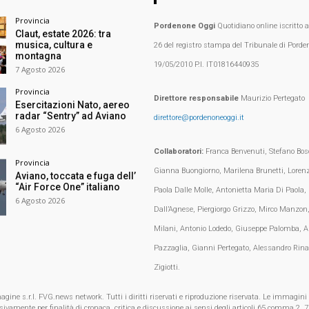
Provincia
Pordenone Oggi
Quotidiano online iscritto 
Claut, estate 2026: tra
musica, cultura e
26 del registro stampa del Tribunale di Porden
montagna
19/05/2010 P.I. IT01816440935
7 Agosto 2026
Provincia
Direttore responsabile
Maurizio Pertegato
Esercitazioni Nato, aereo
radar “Sentry” ad Aviano
direttore@pordenoneoggi.it
6 Agosto 2026
Collaboratori:
Franca Benvenuti, Stefano Bosc
Provincia
Gianna Buongiorno, Marilena Brunetti, Loren
Aviano, toccata e fuga dell’
“Air Force One” italiano
Paola Dalle Molle, Antonietta Maria Di Paola,
6 Agosto 2026
Dall’Agnese, Piergiorgo Grizzo, Mirco Manzon,
Milani, Antonio Lodedo, Giuseppe Palomba, A
Pazzaglia, Gianni Pertegato, Alessandro Rina
Zigiotti.
e s.r.l. FVG.news network. Tutti i diritti riservati e riproduzione riservata. Le immagini
clusivamente per finalità di cronaca, critica e discussione ai sensi degli articoli 65 comma 2