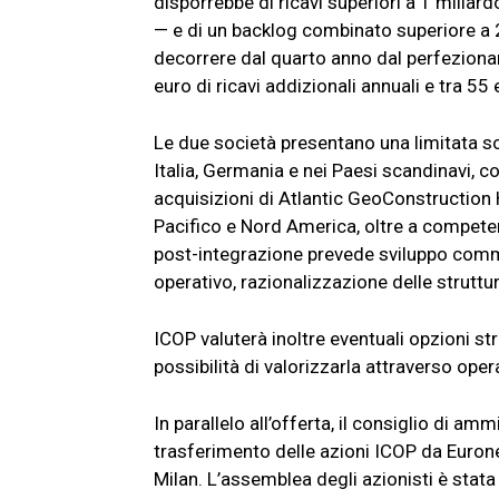
disporrebbe di ricavi superiori a 1 miliar
— e di un backlog combinato superiore a 2
decorrere dal quarto anno dal perfeziona
euro di ricavi addizionali annuali e tra 55 
Le due società presentano una limitata s
Italia, Germania e nei Paesi scandinavi, c
acquisizioni di Atlantic GeoConstruction H
Pacifico e Nord America, oltre a competen
post-integrazione prevede sviluppo comme
operativo, razionalizzazione delle struttu
ICOP valuterà inoltre eventuali opzioni str
possibilità di valorizzarla attraverso oper
In parallelo all’offerta, il consiglio di am
trasferimento delle azioni ICOP da Euro
Milan. L’assemblea degli azionisti è stata