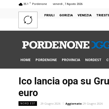
C
35.1
Pordenone
venerdì , 7 Agosto 2026
FRIULI
GORIZIA
VENEZIA
TRIEST
HOME
PORDENONE
PROVINCIA
NORDEST
C
Ico lancia opa su Gru
euro
29 Giugno 2026
Aggiornato:
29 Giugno 2026
NORD EST