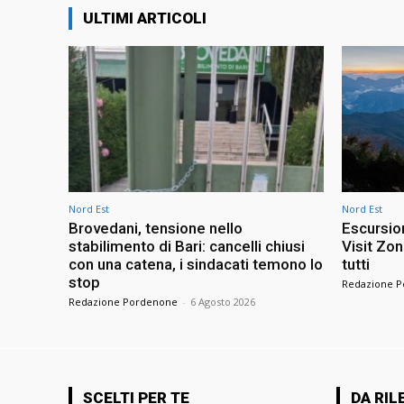
ULTIMI ARTICOLI
Nord Est
Nord Est
Brovedani, tensione nello
Escursion
stabilimento di Bari: cancelli chiusi
Visit Zo
con una catena, i sindacati temono lo
tutti
stop
Redazione 
Redazione Pordenone
-
6 Agosto 2026
SCELTI PER TE
DA RIL