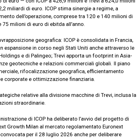
do di euro — con ICOP a 426,9 milioni e Trevi a 624,0 milioni
,2 miliardi di euro. ICOP stima sinergie a regime, a
mento dell’operazione, comprese tra 120 e 140 milioni di
e 75 milioni di euro di ebitda all’anno.
ovrapposizione geografica: ICOP è consolidata in Francia,
on espansione in corso negli Stati Uniti anche attraverso le
oldings e di Palingeo; Trevi apporta un footprint in Asia-
ze geotecniche e relazioni commerciali globali. Il piano
rciale, rifocalizzazione geografica, efficientamento
re corporate e ottimizzazione finanziaria.
ategiche relative alla divisione macchine di Trevi, inclusa la
azioni straordinarie.
ministrazione di ICOP ha deliberato l’avvio del progetto di
next Growth Milan al mercato regolamentato Euronext
 convocata per il 28 luglio 2026 anche per deliberare