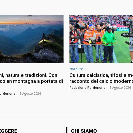
Nord Est
i, natura e tradizioni. Con
Cultura calcistica, tifosi e me
ncolan montagna a portata di
racconto del calcio modern
Redazione Pordenone
-
5 Agosto 2026
Pordenone
-
5 Agosto 2026
EGGERE
CHI SIAMO