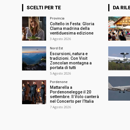
SCELTI PER TE
DA RIL
Provincia
Coltello in Festa: Gloria
Clama madrina della
ventiduesima edizione
3 Agosto 2026
Nord Est
Escursioni, natura e
tradizioni. Con Visit
Zoncolan montagna a
portata di tutti
5 Agosto 2026
Pordenone
Mattarella a
Pordenonelegge il 20
settembre. Il Volo canterà
nel Concerto per l’Italia
7 Agosto 2026