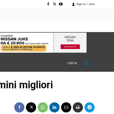
Sign in / Join
cerca
ini migliori