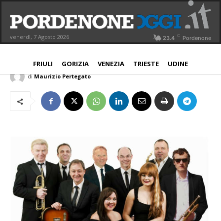
Apre il Pn Blues Festival con gli
irlandesi The commitments
C
venerdì, 7 Agosto 2026
23.4
Pordenone
PORDENONE
15 Luglio 2019
Aggiornato:
15 Luglio 2019
FRIULI
GORIZIA
VENEZIA
TRIESTE
UDINE
di
Maurizio Pertegato