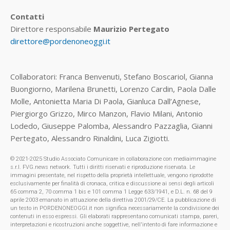
Contatti
Direttore responsabile
Maurizio Pertegato
direttore@pordenoneoggi.it
Collaboratori: Franca Benvenuti, Stefano Boscariol, Gianna
Buongiorno, Marilena Brunetti, Lorenzo Cardin, Paola Dalle
Molle, Antonietta Maria Di Paola, Gianluca Dall’Agnese,
Piergiorgo Grizzo, Mirco Manzon, Flavio Milani, Antonio
Lodedo, Giuseppe Palomba, Alessandro Pazzaglia, Gianni
Pertegato, Alessandro Rinaldini, Luca Zigiotti.
© 2021-2025 Studio Associato Comunicare in collaborazione con mediaimmagine
s.r.l. FVG.news network. Tutti i diritti riservati e riproduzione riservata. Le
immagini presentate, nel rispetto della proprietà intellettuale, vengono riprodotte
esclusivamente per finalità di cronaca, critica e discussione ai sensi degli articoli
65 comma 2, 70 comma 1 bis e 101 comma 1 Legge 633/1941, e D.L. n. 68 del 9
aprile 2003 emanato in attuazione della direttiva 2001/29/CE. La pubblicazione di
un testo in PORDENONEOGGI.it non significa necessariamente la condivisione dei
contenuti in esso espressi. Gli elaborati rappresentano comunicati stampa, pareri,
interpretazioni e ricostruzioni anche soggettive, nell'intento di fare informazione e