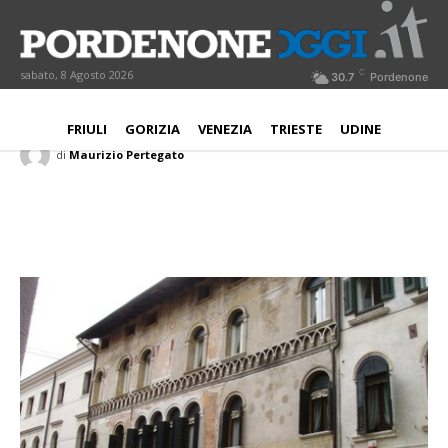
Camera commercio, ore decisive. Il
territorio si mobilita
C
sabato, 8 Agosto 2026
30.7
Pordenone
PORDENONE
20 Giugno 2018
Aggiornato:
20 Giugno 2018
FRIULI
GORIZIA
VENEZIA
TRIESTE
UDINE
di
Maurizio Pertegato