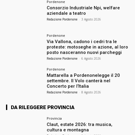
Pordenone
Consorzio Industriale Npi, welfare
aziendale a teatro
Redazione Pordenone
-
3 Agosto 2026
Pordenone
Via Vallona, cadono i cedri tra le
proteste: motoseghe in azione, al loro
posto nasceranno nuovi parcheggi
Redazione Pordenone
-
6 Agosto 2026
Pordenone
Mattarella a Pordenonelegge il 20
settembre. Il Volo canterà nel
Concerto per l’Italia
Redazione Pordenone
-
8 Agosto 2026
DA RILEGGERE PROVINCIA
Provincia
Claut, estate 2026: tra musica,
cultura e montagna