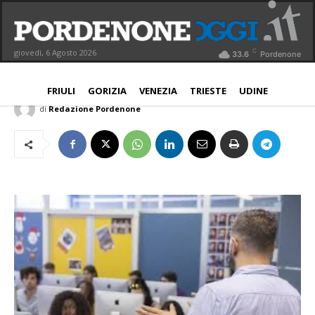
Effepi Fvg apre le porte agli studenti
pordenonesi
C
giovedì, 6 Agosto 2026
33.6
Pordenone
EFFEPI
PORDENONE
9 Dicembre 2024
Aggiornato:
23 Maggio 2025
FRIULI
GORIZIA
VENEZIA
TRIESTE
UDINE
di
Redazione Pordenone