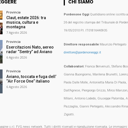
EGGERE
CHI SIAMO
Provincia
Pordenone Oggi
Quotidiano online iscritto 
Claut, estate 2026: tra
musica, cultura e
26 del registro stampa del Tribunale di Porden
montagna
19/05/2010 P.I. IT01816440935
7 Agosto 2026
Provincia
Direttore responsabile
Maurizio Pertegato
Esercitazioni Nato, aereo
radar “Sentry” ad Aviano
direttore@pordenoneoggi.it
6 Agosto 2026
Collaboratori:
Franca Benvenuti, Stefano Bosc
Provincia
Gianna Buongiorno, Marilena Brunetti, Loren
Aviano, toccata e fuga dell’
“Air Force One” italiano
Paola Dalle Molle, Antonietta Maria Di Paola,
6 Agosto 2026
Dall’Agnese, Piergiorgo Grizzo, Mirco Manzon,
Milani, Antonio Lodedo, Giuseppe Palomba, A
Pazzaglia, Gianni Pertegato, Alessandro Rina
Zigiotti.
e s.r.l. FVG.news network. Tutti i diritti riservati e riproduzione riservata. Le immagini