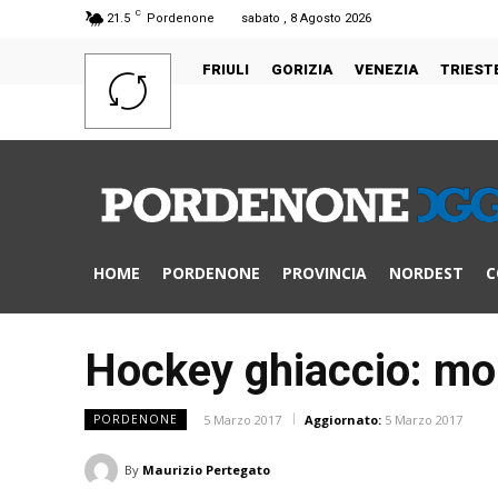
C
21.5
Pordenone
sabato , 8 Agosto 2026
FRIULI
GORIZIA
VENEZIA
TRIEST
HOME
PORDENONE
PROVINCIA
NORDEST
C
Hockey ghiaccio: mol
5 Marzo 2017
Aggiornato:
5 Marzo 2017
PORDENONE
By
Maurizio Pertegato