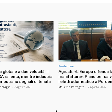
Pordenone
globale a due velocità: il
Agrusti: «L’Europa difenda l
A rallenta, mentre industria
manifattura». Piano per sal
 mostrano segnali di tenuta
l’elettrodomestico a Porde
azzaglia
-
7 Agosto 2026
Maurizio Pertegato
-
7 Agosto 2026