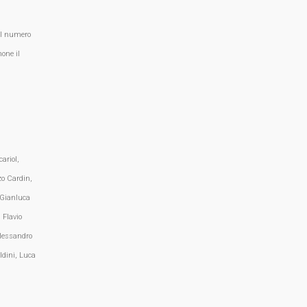
al numero
one il
ariol,
zo Cardin,
 Gianluca
 Flavio
lessandro
ldini, Luca