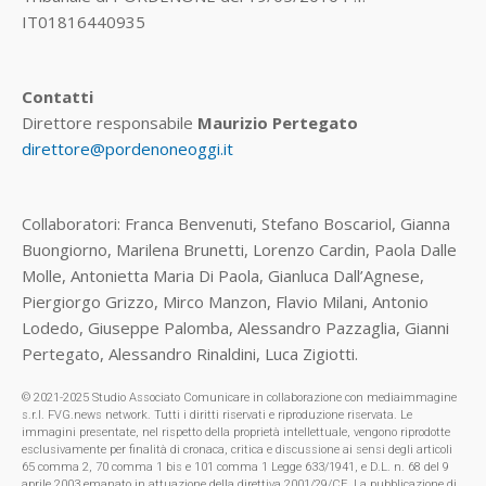
IT01816440935
Contatti
Direttore responsabile
Maurizio Pertegato
direttore@pordenoneoggi.it
Collaboratori: Franca Benvenuti, Stefano Boscariol, Gianna
Buongiorno, Marilena Brunetti, Lorenzo Cardin, Paola Dalle
Molle, Antonietta Maria Di Paola, Gianluca Dall’Agnese,
Piergiorgo Grizzo, Mirco Manzon, Flavio Milani, Antonio
Lodedo, Giuseppe Palomba, Alessandro Pazzaglia, Gianni
Pertegato, Alessandro Rinaldini, Luca Zigiotti.
© 2021-2025 Studio Associato Comunicare in collaborazione con mediaimmagine
s.r.l. FVG.news network. Tutti i diritti riservati e riproduzione riservata. Le
immagini presentate, nel rispetto della proprietà intellettuale, vengono riprodotte
esclusivamente per finalità di cronaca, critica e discussione ai sensi degli articoli
65 comma 2, 70 comma 1 bis e 101 comma 1 Legge 633/1941, e D.L. n. 68 del 9
aprile 2003 emanato in attuazione della direttiva 2001/29/CE. La pubblicazione di