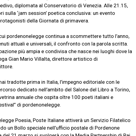
Redivo, diplomata al Conservatorio di Venezia. Alle 21.15,
tori sulla ‘jam session’ poetica conclusiva: un evento
protagonisti della Giornata di primavera.
u cui pordenonelegge continua a scommettere tutto l’anno,
ti attuali e universali, il confronto con la parola scritta.
ecipazione più ampia e condivisa che nasce nei luoghi dove la
ga Gian Mario Villalta, direttore artistico di
ttore.
i tradotte prima in Italia, l’impegno editoriale con le
percorso dedicato nell’ambito del Salone del Libro a Torino,
vetrina annuale che ospita oltre 100 poeti italiani e
 festival” di pordenonelegge.
legge Poesia, Poste Italiane attiverà un Servizio Filatelico
do un Bollo speciale nell’ufficio postale di Pordenone
ta del 21 marzo si svolgerà con la Media Partnership di Rai