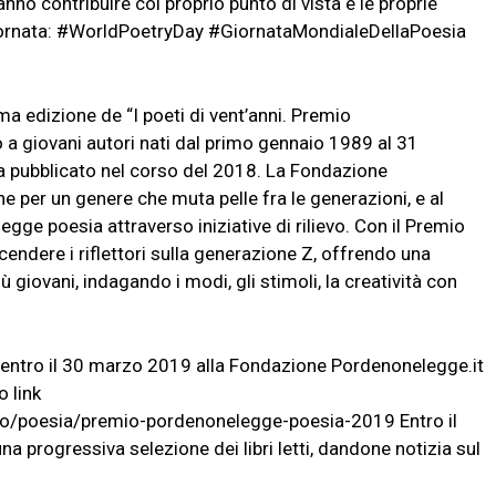
nno contribuire col proprio punto di vista e le proprie
Giornata: #WorldPoetryDay #GiornataMondialeDellaPoesia
a edizione de “I poeti di vent’anni. Premio
o a giovani autori nati dal primo gennaio 1989 al 31
ia pubblicato nel corso del 2018. La Fondazione
e per un genere che muta pelle fra le generazioni, e al
egge poesia attraverso iniziative di rilievo. Con il Premio
endere i riflettori sulla generazione Z, offrendo una
iù giovani, indagando i modi, gli stimoli, la creatività con
bri entro il 30 marzo 2019 alla Fondazione Pordenonelegge.it
o link
no/poesia/premio-pordenonelegge-poesia-2019 Entro il
a progressiva selezione dei libri letti, dandone notizia sul