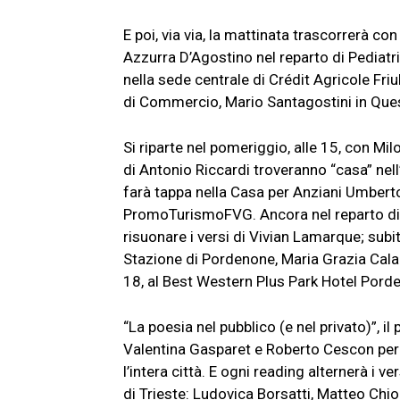
E poi, via via, la mattinata trascorrerà c
Azzurra D’Agostino nel reparto di Pediatr
nella sede centrale di Crédit Agricole Fr
di Commercio, Mario Santagostini in Quest
Si riparte nel pomeriggio, alle 15, con Mi
di Antonio Riccardi troveranno “casa” nell
farà tappa nella Casa per Anziani Umberto 
PromoTurismoFVG. Ancora nel reparto di P
risuonare i versi di Vivian Lamarque; subi
Stazione di Pordenone, Maria Grazia Calan
18, al Best Western Plus Park Hotel Porde
“La poesia nel pubblico (e nel privato)”, il
Valentina Gasparet e Roberto Cescon pe
l’intera città. E ogni reading alternerà i v
di Trieste: Ludovica Borsatti, Matteo Chi