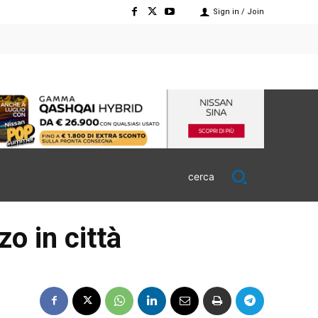
Sign in / Join
cerca
zo in città