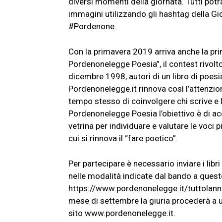
diversi momenti della giornata. Tutti potra
immagini utilizzando gli hashtag della 
#Pordenone.
Con la primavera 2019 arriva anche la prim
Pordenonelegge Poesia”, il contest rivolt
dicembre 1998, autori di un libro di poes
Pordenonelegge.it rinnova così l’attenzion
tempo stesso di coinvolgere chi scrive e l
Pordenonelegge Poesia l’obiettivo è di acc
vetrina per individuare e valutare le voci p
cui si rinnova il “fare poetico”.
Per partecipare è necessario inviare i li
nelle modalità indicate dal bando a quest
https://www.pordenonelegge.it/tuttolan
mese di settembre la giuria procederà a un
sito www.pordenonelegge.it.