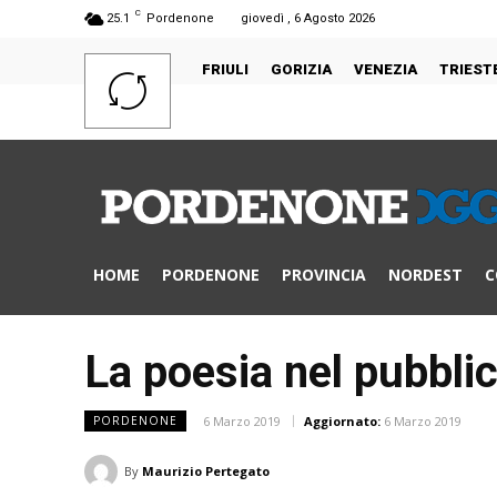
C
25.1
Pordenone
giovedì , 6 Agosto 2026
FRIULI
GORIZIA
VENEZIA
TRIEST
HOME
PORDENONE
PROVINCIA
NORDEST
C
La poesia nel pubblico
6 Marzo 2019
Aggiornato:
6 Marzo 2019
PORDENONE
By
Maurizio Pertegato