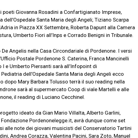
on i poeti Giovanna Rosadini a Confartigianato Imprese,
ia dell’Ospedale Santa Maria degli Angeli; Tiziano Scarpa
iulAdria in Piazza XX Settembre, Roberta Dapunt alla Camera
ura, Umberto Fiori all’Inps e Corrado Benigni in Tribunale.
lo De Angelis nella Casa Circondariale di Pordenone. I versi
’Ufficio Postale Pordenone S. Caterina, Franca Mancinelli
I e Umberto Piersanti sarà all’Infopoint di
ediatria dell’Ospedale Santa Maria degli Angeli ecco
to dopo Mary Barbara Tolusso terrà il suo reading nella
drone sarà al supermercato Coop di viale Martelli e alle
none, il reading di Luciano Cecchinel.
 progetto ideato da Gian Mario Villalta, Alberto Garlini,
r Fondazione Pordenonelegge.it, avrà dunque come set
ersi alle note dei giovani musicisti del Conservatorio Tartini
odini, Andrea Corazza, Valentina Pacini, Sara Zoto, Manuel