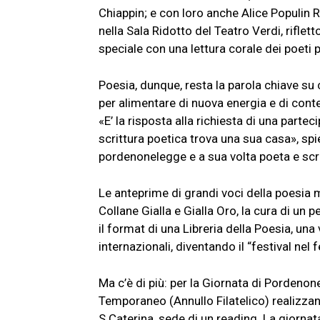
Chiappin; e con loro anche Alice Populin 
nella Sala Ridotto del Teatro Verdi, riflet
speciale con una lettura corale dei poeti 
Poesia, dunque, resta la parola chiave s
per alimentare di nuova energia e di contenu
«E’ la risposta alla richiesta di una part
scrittura poetica trova una sua casa», spie
pordenonelegge e a sua volta poeta e scri
Le anteprime di grandi voci della poesia ma
Collane Gialla e Gialla Oro, la cura di un 
il format di una Libreria della Poesia, una 
internazionali, diventando il “festival nel
Ma c’è di più: per la Giornata di Pordenone
Temporaneo (Annullo Filatelico) realizzan
S.Caterina, sede di un reading. La giorna