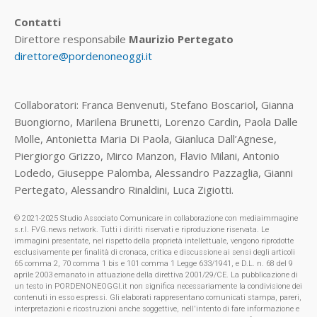
Contatti
Direttore responsabile
Maurizio Pertegato
direttore@pordenoneoggi.it
Collaboratori: Franca Benvenuti, Stefano Boscariol, Gianna
Buongiorno, Marilena Brunetti, Lorenzo Cardin, Paola Dalle
Molle, Antonietta Maria Di Paola, Gianluca Dall’Agnese,
Piergiorgo Grizzo, Mirco Manzon, Flavio Milani, Antonio
Lodedo, Giuseppe Palomba, Alessandro Pazzaglia, Gianni
Pertegato, Alessandro Rinaldini, Luca Zigiotti.
© 2021-2025 Studio Associato Comunicare in collaborazione con mediaimmagine
s.r.l. FVG.news network. Tutti i diritti riservati e riproduzione riservata. Le
immagini presentate, nel rispetto della proprietà intellettuale, vengono riprodotte
esclusivamente per finalità di cronaca, critica e discussione ai sensi degli articoli
65 comma 2, 70 comma 1 bis e 101 comma 1 Legge 633/1941, e D.L. n. 68 del 9
aprile 2003 emanato in attuazione della direttiva 2001/29/CE. La pubblicazione di
un testo in PORDENONEOGGI.it non significa necessariamente la condivisione dei
contenuti in esso espressi. Gli elaborati rappresentano comunicati stampa, pareri,
interpretazioni e ricostruzioni anche soggettive, nell'intento di fare informazione e