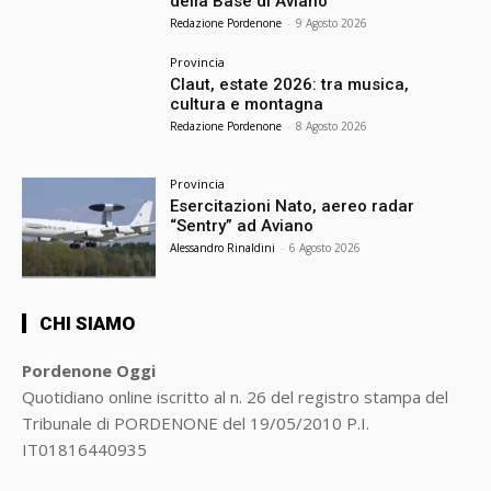
della Base di Aviano
Redazione Pordenone
-
9 Agosto 2026
Provincia
Claut, estate 2026: tra musica,
cultura e montagna
Redazione Pordenone
-
8 Agosto 2026
Provincia
Esercitazioni Nato, aereo radar
“Sentry” ad Aviano
Alessandro Rinaldini
-
6 Agosto 2026
CHI SIAMO
Pordenone Oggi
Quotidiano online iscritto al n. 26 del registro stampa del
Tribunale di PORDENONE del 19/05/2010 P.I.
IT01816440935