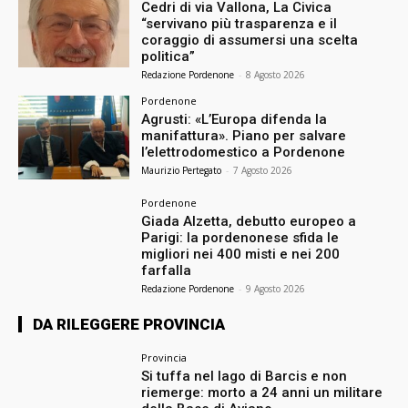
Cedri di via Vallona, La Civica
“servivano più trasparenza e il
coraggio di assumersi una scelta
politica”
Redazione Pordenone
-
8 Agosto 2026
Pordenone
Agrusti: «L’Europa difenda la
manifattura». Piano per salvare
l’elettrodomestico a Pordenone
Maurizio Pertegato
-
7 Agosto 2026
Pordenone
Giada Alzetta, debutto europeo a
Parigi: la pordenonese sfida le
migliori nei 400 misti e nei 200
farfalla
Redazione Pordenone
-
9 Agosto 2026
DA RILEGGERE PROVINCIA
Provincia
Si tuffa nel lago di Barcis e non
riemerge: morto a 24 anni un militare