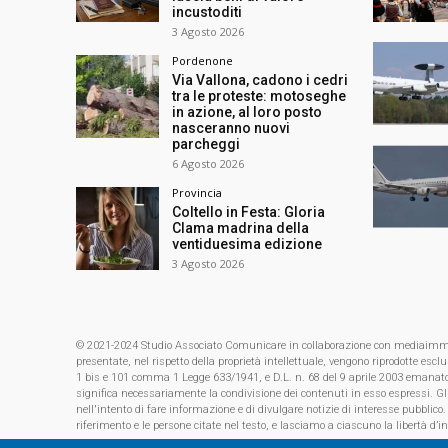
incustoditi
3 Agosto 2026
Pordenone
Via Vallona, cadono i cedri
tra le proteste: motoseghe
in azione, al loro posto
nasceranno nuovi
parcheggi
6 Agosto 2026
Provincia
Coltello in Festa: Gloria
Clama madrina della
ventiduesima edizione
3 Agosto 2026
© 2021-2024 Studio Associato Comunicare in collaborazione con mediaimmagin
presentate, nel rispetto della proprietà intellettuale, vengono riprodotte es
1 bis e 101 comma 1 Legge 633/1941, e D.L. n. 68 del 9 aprile 2003 emanat
significa necessariamente la condivisione dei contenuti in esso espressi. Gl
nell'intento di fare informazione e di divulgare notizie di interesse pubblico.
riferimento e le persone citate nel testo, e lasciamo a ciascuno la libertà d’i