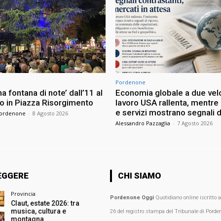
Pordenone
a fontana di note’ dall’11 al
Economia globale a due veloc
o in Piazza Risorgimento
lavoro USA rallenta, mentre 
e servizi mostrano segnali d
Pordenone
-
8 Agosto 2026
Alessandro Pazzaglia
-
7 Agosto 2026
EGGERE
CHI SIAMO
Provincia
Pordenone Oggi
Quotidiano online iscritto 
Claut, estate 2026: tra
musica, cultura e
26 del registro stampa del Tribunale di Porden
montagna