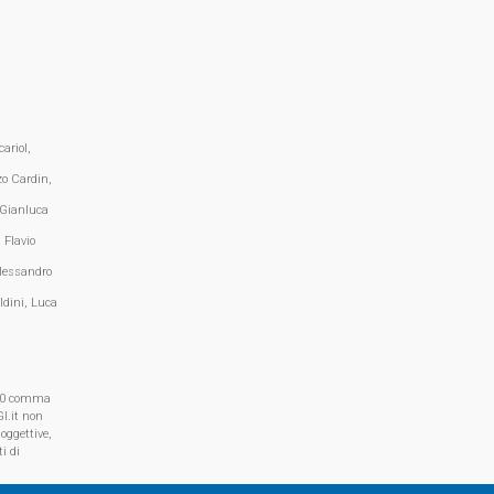
ariol,
zo Cardin,
 Gianluca
 Flavio
lessandro
ldini, Luca
, 70 comma
I.it non
oggettive,
i di