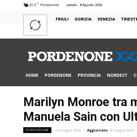
C
21.5
Pordenone
sabato , 8 Agosto 2026
FRIULI
GORIZIA
VENEZIA
TRIEST
HOME
PORDENONE
PROVINCIA
NORDEST
C
Marilyn Monroe tra m
Manuela Sain con Ul
16 Giugno 2026
Aggiornato:
16 Giugno 2026
PORDENONE