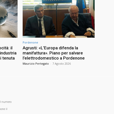
Pordenone
ità: il
Agrusti: «L’Europa difenda la
industria
manifattura». Piano per salvare
i tenuta
l’elettrodomestico a Pordenone
Maurizio Pertegato
-
7 Agosto 2026
al numero
one il