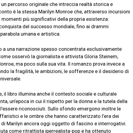
n un percorso originale che intreccia realtà storica e
conto è la stessa Marilyn Monroe che, attraverso incursioni
 i momenti più significativi della propria esistenza:
a conquista del successo mondiale, fino ai drammi
parabola umana e artistica.
to a una narrazione spesso concentrata esclusivamente
Come osservò la giornalista e attivista Gloria Steinem,
Monroe, ma poco sulla sua vita. Il romanzo prova invece a
ndo la fragilità, le ambizioni, le sofferenze e il desiderio di
niversale.
 il libro illumina anche il contesto sociale e culturale
a, un’epoca in cui il rispetto per la donna e la tutela della
ll’essere riconosciuti. Sullo sfondo emergono inoltre le
affaristici e le ombre che hanno caratterizzato l’era dei
di Marilyn ancora oggi oggetto di fascino e interrogativi.
uta come ritrattista iperrealista-pop e ha ottenuto