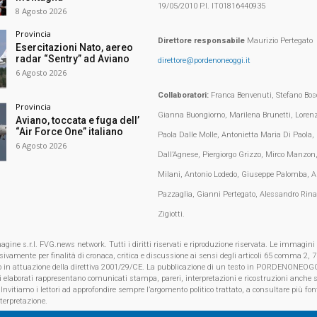
19/05/2010 P.I. IT01816440935
8 Agosto 2026
Provincia
Direttore responsabile
Maurizio Pertegato
Esercitazioni Nato, aereo
radar “Sentry” ad Aviano
direttore@pordenoneoggi.it
6 Agosto 2026
Collaboratori:
Franca Benvenuti, Stefano Bosc
Provincia
Gianna Buongiorno, Marilena Brunetti, Loren
Aviano, toccata e fuga dell’
“Air Force One” italiano
Paola Dalle Molle, Antonietta Maria Di Paola,
6 Agosto 2026
Dall’Agnese, Piergiorgo Grizzo, Mirco Manzon,
Milani, Antonio Lodedo, Giuseppe Palomba, A
Pazzaglia, Gianni Pertegato, Alessandro Rina
Zigiotti.
e s.r.l. FVG.news network. Tutti i diritti riservati e riproduzione riservata. Le immagini
clusivamente per finalità di cronaca, critica e discussione ai sensi degli articoli 65 comma 2
o in attuazione della direttiva 2001/29/CE. La pubblicazione di un testo in PORDENONEOGG
i elaborati rappresentano comunicati stampa, pareri, interpretazioni e ricostruzioni anche s
 Invitiamo i lettori ad approfondire sempre l’argomento politico trattato, a consultare più font
nterpretazione.