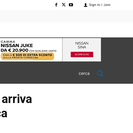
Sign in / Join
cerca
 arriva
ca