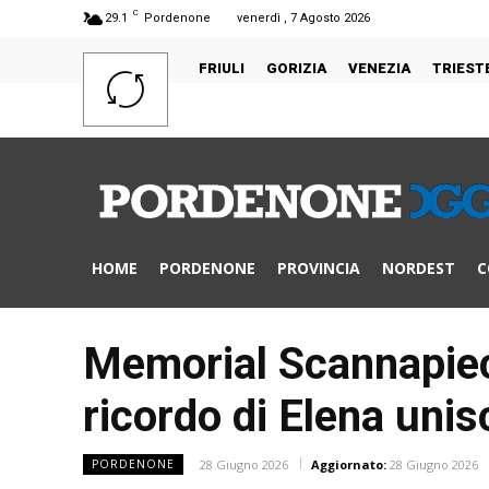
C
29.1
Pordenone
venerdì , 7 Agosto 2026
FRIULI
GORIZIA
VENEZIA
TRIEST
HOME
PORDENONE
PROVINCIA
NORDEST
C
Memorial Scannapieco,
ricordo di Elena unis
28 Giugno 2026
Aggiornato:
28 Giugno 2026
PORDENONE