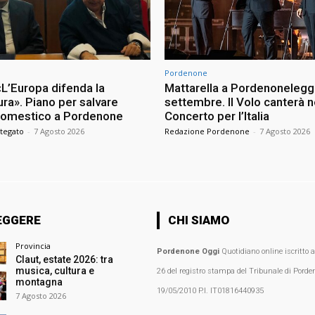
Pordenone
«L’Europa difenda la
Mattarella a Pordenonelegge
ra». Piano per salvare
settembre. Il Volo canterà n
odomestico a Pordenone
Concerto per l’Italia
tegato
-
7 Agosto 2026
Redazione Pordenone
-
7 Agosto 2026
EGGERE
CHI SIAMO
Provincia
Pordenone Oggi
Quotidiano online iscritto 
Claut, estate 2026: tra
musica, cultura e
26 del registro stampa del Tribunale di Porden
montagna
19/05/2010 P.I. IT01816440935
7 Agosto 2026