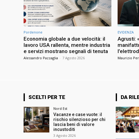
Pordenone
EVIDENZA
Economia globale a due velocità: il
Agrusti: 
lavoro USA rallenta, mentre industria
manifattu
e servizi mostrano segnali di tenuta
l’elettr
Alessandro Pazzaglia
-
7 Agosto 2026
Maurizio Per
SCELTI PER TE
DA RIL
Nord Est
Vacanze e case vuote: il
rischio silenzioso per chi
lascia beni di valore
incustoditi
3 Agosto 2026