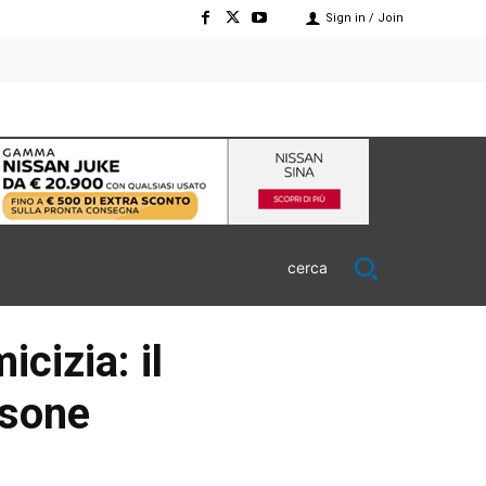
Sign in / Join
cerca
cizia: il
rsone