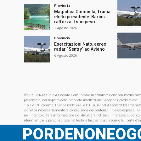
Provincia
Magnifica Comunità, Traina
eletto presidente: Barcis
rafforza il suo peso
1 Agosto 2026
Provincia
Esercitazioni Nato, aereo
radar “Sentry” ad Aviano
6 Agosto 2026
© 2021-2024 Studio Associato Comunicare in collaborazione con mediaimmagin
presentate, nel rispetto della proprietà intellettuale, vengono riprodotte es
1 bis e 101 comma 1 Legge 633/1941, e D.L. n. 68 del 9 aprile 2003 emanat
significa necessariamente la condivisione dei contenuti in esso espressi. Gl
nell'intento di fare informazione e di divulgare notizie di interesse pubblico.
riferimento e le persone citate nel testo, e lasciamo a ciascuno la libertà d’i
PORDENONEOGG