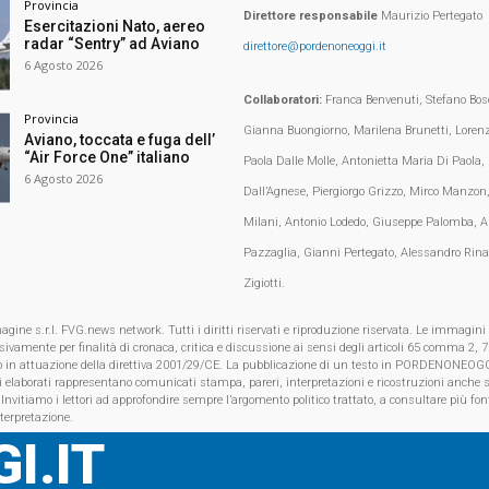
Provincia
Direttore responsabile
Maurizio Pertegato
Esercitazioni Nato, aereo
radar “Sentry” ad Aviano
direttore@pordenoneoggi.it
6 Agosto 2026
Collaboratori:
Franca Benvenuti, Stefano Bosc
Provincia
Gianna Buongiorno, Marilena Brunetti, Loren
Aviano, toccata e fuga dell’
“Air Force One” italiano
Paola Dalle Molle, Antonietta Maria Di Paola,
6 Agosto 2026
Dall’Agnese, Piergiorgo Grizzo, Mirco Manzon,
Milani, Antonio Lodedo, Giuseppe Palomba, A
Pazzaglia, Gianni Pertegato, Alessandro Rina
Zigiotti.
e s.r.l. FVG.news network. Tutti i diritti riservati e riproduzione riservata. Le immagini
clusivamente per finalità di cronaca, critica e discussione ai sensi degli articoli 65 comma 2
o in attuazione della direttiva 2001/29/CE. La pubblicazione di un testo in PORDENONEOGG
i elaborati rappresentano comunicati stampa, pareri, interpretazioni e ricostruzioni anche s
 Invitiamo i lettori ad approfondire sempre l’argomento politico trattato, a consultare più font
nterpretazione.
I.IT