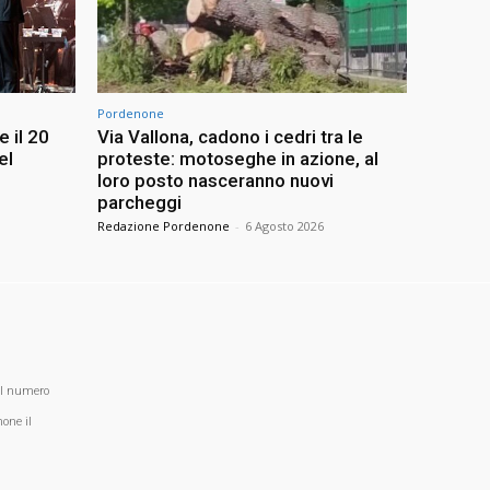
Pordenone
 il 20
Via Vallona, cadono i cedri tra le
el
proteste: motoseghe in azione, al
loro posto nasceranno nuovi
parcheggi
Redazione Pordenone
-
6 Agosto 2026
al numero
one il