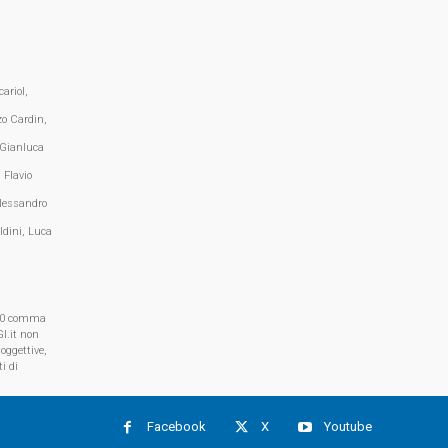
ariol,
zo Cardin,
 Gianluca
 Flavio
lessandro
ldini, Luca
, 70 comma
I.it non
oggettive,
i di
Facebook
X
Youtube