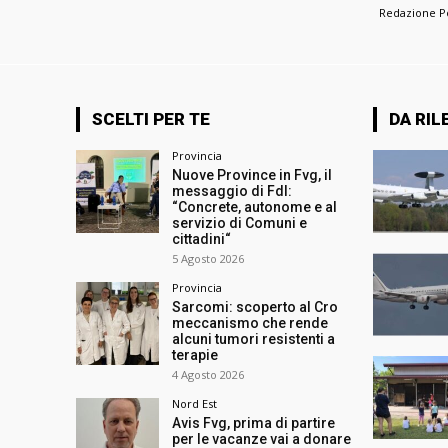
Redazione 
SCELTI PER TE
DA RIL
Provincia
Nuove Province in Fvg, il
messaggio di FdI:
“Concrete, autonome e al
servizio di Comuni e
cittadini“
5 Agosto 2026
Provincia
Sarcomi: scoperto al Cro
meccanismo che rende
alcuni tumori resistenti a
terapie
4 Agosto 2026
Nord Est
Avis Fvg, prima di partire
per le vacanze vai a donare