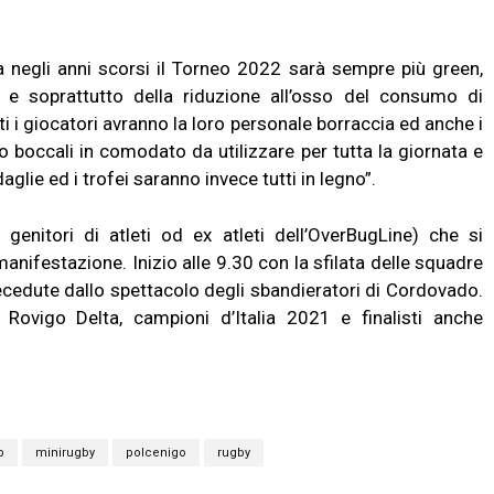
ta negli anni scorsi il Torneo 2022 sarà sempre più green,
ca e soprattutto della riduzione all’osso del consumo di
utti i giocatori avranno la loro personale borraccia ed anche i
 o boccali in comodato da utilizzare per tutta la giornata e
glie ed i trofei saranno invece tutti in legno”.
 genitori di atleti od ex atleti dell’OverBugLine) che si
anifestazione. Inizio alle 9.30 con la sfilata delle squadre
ecedute dallo spettacolo degli sbandieratori di Cordovado.
y Rovigo Delta, campioni d’Italia 2021 e finalisti anche
o
minirugby
polcenigo
rugby