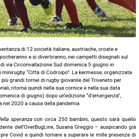
ntanza di 12 società italiane, austriache, croate e
iocheranno e si divertiranno, nei campetti disegnati sul
di via Circonvallazione Sud domenica 5 giugno in
i minirugby “Città di Codroipo”. La kermesse, organizzata
iù grandi tornei di rugby giovanile del Triveneto per
ali, ritorna quindi nella sua cornice e nella sua data
 domenica di giugno) dopo un’edizione “d’emergenza”,
ta nel 2020 a causa della pandemia.
della speranza
con
circa 250 bambini, questo sarà quello
esidente dell’OverBugLine, Susana Greggio – auspicando già
pre Covid e quindi tornare a superare le mille presenze di