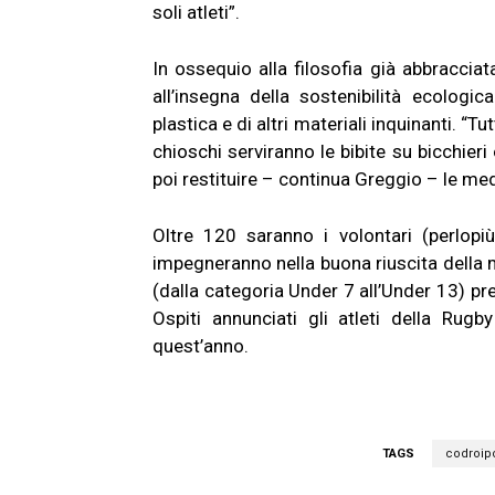
soli atleti”.
In ossequio alla filosofia già abbraccia
all’insegna della sostenibilità ecologi
plastica e di altri materiali inquinanti. “T
chioschi serviranno le bibite su bicchieri
poi restituire – continua Greggio – le meda
Oltre 120 saranno i volontari (perlopiù
impegneranno nella buona riuscita della m
(dalla categoria Under 7 all’Under 13) pr
Ospiti annunciati gli atleti della Rugb
quest’anno.
TAGS
codroip