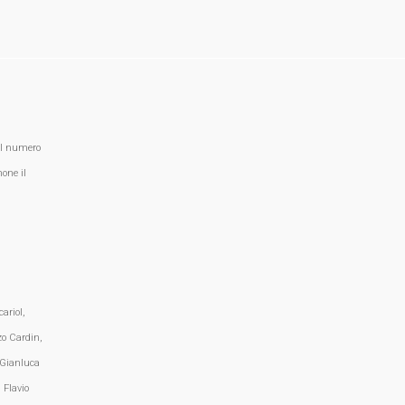
al numero
one il
ariol,
zo Cardin,
 Gianluca
 Flavio