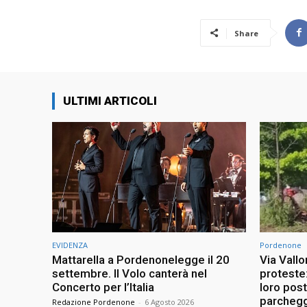
Share
ULTIMI ARTICOLI
EVIDENZA
Pordenone
Mattarella a Pordenonelegge il 20
Via Vallo
settembre. Il Volo canterà nel
proteste
Concerto per l’Italia
loro pos
parchegg
Redazione Pordenone
-
6 Agosto 2026