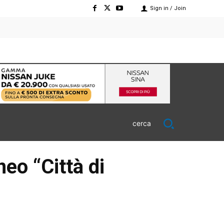
Sign in / Join
cerca
neo “Città di