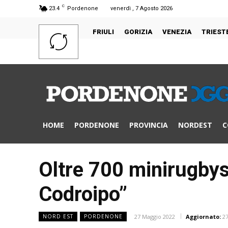
C
23.4
Pordenone
venerdì , 7 Agosto 2026
FRIULI
GORIZIA
VENEZIA
TRIEST
HOME
PORDENONE
PROVINCIA
NORDEST
C
Oltre 700 minirugbyst
Codroipo”
27 Maggio 2022
Aggiornato:
2
NORD EST
PORDENONE