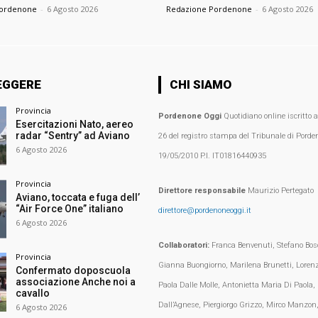
Pordenone
-
6 Agosto 2026
Redazione Pordenone
-
6 Agosto 2026
EGGERE
CHI SIAMO
Provincia
Pordenone Oggi
Quotidiano online iscritto 
Esercitazioni Nato, aereo
radar “Sentry” ad Aviano
26 del registro stampa del Tribunale di Porden
6 Agosto 2026
19/05/2010 P.I. IT01816440935
Provincia
Direttore responsabile
Maurizio Pertegato
Aviano, toccata e fuga dell’
“Air Force One” italiano
direttore@pordenoneoggi.it
6 Agosto 2026
Collaboratori:
Franca Benvenuti, Stefano Bosc
Provincia
Gianna Buongiorno, Marilena Brunetti, Loren
Confermato doposcuola
associazione Anche noi a
Paola Dalle Molle, Antonietta Maria Di Paola,
cavallo
Dall’Agnese, Piergiorgo Grizzo, Mirco Manzon,
6 Agosto 2026