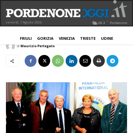
Panathlon, serata per ricordare i 90
anni del Cai
C
venerdì, 7 Agosto 2026
26.3
Pordenone
PORDENONE
11 Novembre 2015
Aggiornato:
11 Novembre 2015
FRIULI
GORIZIA
VENEZIA
TRIESTE
UDINE
di
Maurizio Pertegato