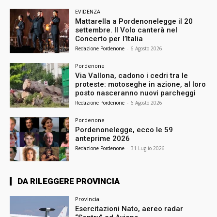
EVIDENZA
Mattarella a Pordenonelegge il 20
settembre. Il Volo canterà nel
Concerto per l’Italia
Redazione Pordenone
-
6 Agosto 2026
Pordenone
Via Vallona, cadono i cedri tra le
proteste: motoseghe in azione, al loro
posto nasceranno nuovi parcheggi
Redazione Pordenone
-
6 Agosto 2026
Pordenone
Pordenonelegge, ecco le 59
anteprime 2026
Redazione Pordenone
-
31 Luglio 2026
DA RILEGGERE PROVINCIA
Provincia
Esercitazioni Nato, aereo radar