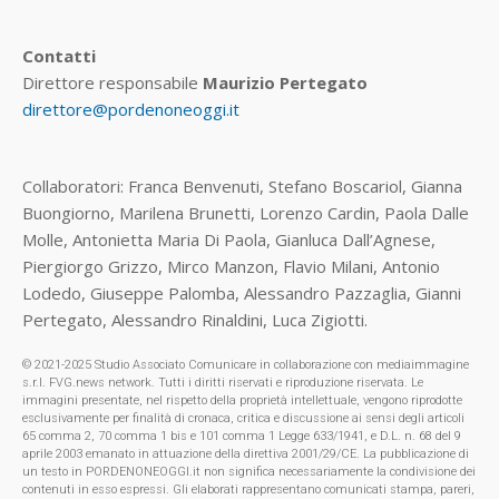
Contatti
Direttore responsabile
Maurizio Pertegato
direttore@pordenoneoggi.it
Collaboratori: Franca Benvenuti, Stefano Boscariol, Gianna
Buongiorno, Marilena Brunetti, Lorenzo Cardin, Paola Dalle
Molle, Antonietta Maria Di Paola, Gianluca Dall’Agnese,
Piergiorgo Grizzo, Mirco Manzon, Flavio Milani, Antonio
Lodedo, Giuseppe Palomba, Alessandro Pazzaglia, Gianni
Pertegato, Alessandro Rinaldini, Luca Zigiotti.
© 2021-2025 Studio Associato Comunicare in collaborazione con mediaimmagine
s.r.l. FVG.news network. Tutti i diritti riservati e riproduzione riservata. Le
immagini presentate, nel rispetto della proprietà intellettuale, vengono riprodotte
esclusivamente per finalità di cronaca, critica e discussione ai sensi degli articoli
65 comma 2, 70 comma 1 bis e 101 comma 1 Legge 633/1941, e D.L. n. 68 del 9
aprile 2003 emanato in attuazione della direttiva 2001/29/CE. La pubblicazione di
un testo in PORDENONEOGGI.it non significa necessariamente la condivisione dei
contenuti in esso espressi. Gli elaborati rappresentano comunicati stampa, pareri,