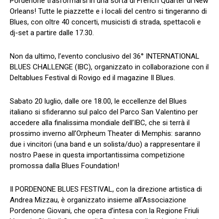
Pordenone trasformarsi in una sorta di French Quarter di New
Orleans! Tutte le piazzette e i locali del centro si tingeranno di
Blues, con oltre 40 concerti, musicisti di strada, spettacoli e
dj-set a partire dalle 17.30.
Non da ultimo, l’evento conclusivo del 36° INTERNATIONAL
BLUES CHALLENGE (IBC), organizzato in collaborazione con il
Deltablues Festival di Rovigo ed il magazine Il Blues.
Sabato 20 luglio, dalle ore 18.00, le eccellenze del Blues
italiano si sfideranno sul palco del Parco San Valentino per
accedere alla finalissima mondiale dell’IBC, che si terrà il
prossimo inverno all’Orpheum Theater di Memphis: saranno
due i vincitori (una band e un solista/duo) a rappresentare il
nostro Paese in questa importantissima competizione
promossa dalla Blues Foundation!
Il PORDENONE BLUES FESTIVAL, con la direzione artistica di
Andrea Mizzau, è organizzato insieme all’Associazione
Pordenone Giovani, che opera d’intesa con la Regione Friuli