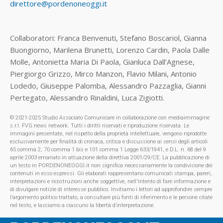
direttore@pordenoneoggi.it
Collaboratori: Franca Benvenuti, Stefano Boscariol, Gianna
Buongiorno, Marilena Brunetti, Lorenzo Cardin, Paola Dalle
Molle, Antonietta Maria Di Paola, Gianluca Dall’Agnese,
Piergiorgo Grizzo, Mirco Manzon, Flavio Milani, Antonio
Lodedo, Giuseppe Palomba, Alessandro Pazzaglia, Gianni
Pertegato, Alessandro Rinaldini, Luca Zigiotti.
© 2021-2025 Studio Associato Comunicare in collaborazione con mediaimmagine
s.r.l. FVG.news network. Tutti i diritti riservati e riproduzione riservata. Le
immagini presentate, nel rispetto della proprietà intellettuale, vengono riprodotte
esclusivamente per finalità di cronaca, critica e discussione ai sensi degli articoli
65 comma 2, 70 comma 1 bis e 101 comma 1 Legge 633/1941, e D.L. n. 68 del 9
aprile 2003 emanato in attuazione della direttiva 2001/29/CE. La pubblicazione di
un testo in PORDENONEOGGI.it non significa necessariamente la condivisione dei
contenuti in esso espressi. Gli elaborati rappresentano comunicati stampa, pareri,
interpretazioni e ricostruzioni anche soggettive, nell'intento di fare informazione e
di divulgare notizie di interesse pubblico. Invitiamo i lettori ad approfondire sempre
l’argomento politico trattato, a consultare più fonti di riferimento e le persone citate
nel testo, e lasciamo a ciascuno la libertà d’interpretazione.