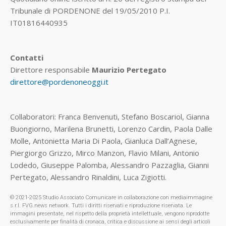
Tribunale di PORDENONE del 19/05/2010 P.I.
IT01816440935
Contatti
Direttore responsabile
Maurizio Pertegato
direttore@pordenoneoggi.it
Collaboratori: Franca Benvenuti, Stefano Boscariol, Gianna
Buongiorno, Marilena Brunetti, Lorenzo Cardin, Paola Dalle
Molle, Antonietta Maria Di Paola, Gianluca Dall’Agnese,
Piergiorgo Grizzo, Mirco Manzon, Flavio Milani, Antonio
Lodedo, Giuseppe Palomba, Alessandro Pazzaglia, Gianni
Pertegato, Alessandro Rinaldini, Luca Zigiotti.
© 2021-2025 Studio Associato Comunicare in collaborazione con mediaimmagine
s.r.l. FVG.news network. Tutti i diritti riservati e riproduzione riservata. Le
immagini presentate, nel rispetto della proprietà intellettuale, vengono riprodotte
esclusivamente per finalità di cronaca, critica e discussione ai sensi degli articoli