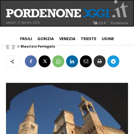
Tari e Cosap, Comune rinvia ancora i
pagamenti
C
sabato, 8 Agosto 2026
23.9
Pordenone
PORDENONE
27 Maggio 2020
Aggiornato:
27 Maggio 2020
FRIULI
GORIZIA
VENEZIA
TRIESTE
UDINE
di
Maurizio Pertegato