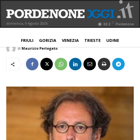
Videoconferenza Legambiente,
verso una società circolare
C
domenica, 9 Agosto 2026
32.2
Pordenone
PORDENONE
4 Maggio 2020
Aggiornato:
4 Maggio 2020
FRIULI
GORIZIA
VENEZIA
TRIESTE
UDINE
di
Maurizio Pertegato