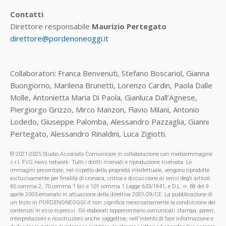
Contatti
Direttore responsabile
Maurizio Pertegato
direttore@pordenoneoggi.it
Collaboratori: Franca Benvenuti, Stefano Boscariol, Gianna
Buongiorno, Marilena Brunetti, Lorenzo Cardin, Paola Dalle
Molle, Antonietta Maria Di Paola, Gianluca Dall’Agnese,
Piergiorgo Grizzo, Mirco Manzon, Flavio Milani, Antonio
Lodedo, Giuseppe Palomba, Alessandro Pazzaglia, Gianni
Pertegato, Alessandro Rinaldini, Luca Zigiotti.
© 2021-2025 Studio Associato Comunicare in collaborazione con mediaimmagine
s.r.l. FVG.news network. Tutti i diritti riservati e riproduzione riservata. Le
immagini presentate, nel rispetto della proprietà intellettuale, vengono riprodotte
esclusivamente per finalità di cronaca, critica e discussione ai sensi degli articoli
65 comma 2, 70 comma 1 bis e 101 comma 1 Legge 633/1941, e D.L. n. 68 del 9
aprile 2003 emanato in attuazione della direttiva 2001/29/CE. La pubblicazione di
un testo in PORDENONEOGGI.it non significa necessariamente la condivisione dei
contenuti in esso espressi. Gli elaborati rappresentano comunicati stampa, pareri,
interpretazioni e ricostruzioni anche soggettive, nell'intento di fare informazione e