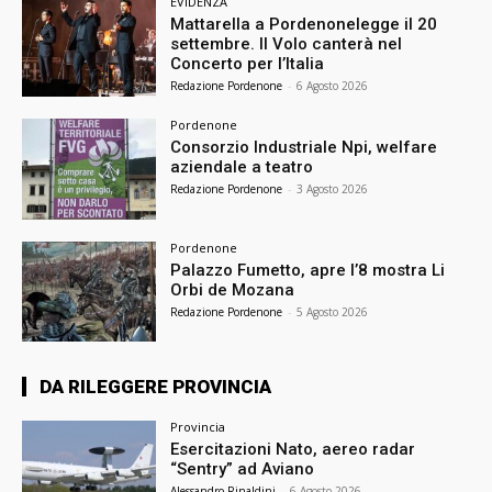
EVIDENZA
Mattarella a Pordenonelegge il 20
settembre. Il Volo canterà nel
Concerto per l’Italia
Redazione Pordenone
-
6 Agosto 2026
Pordenone
Consorzio Industriale Npi, welfare
aziendale a teatro
Redazione Pordenone
-
3 Agosto 2026
Pordenone
Palazzo Fumetto, apre l’8 mostra Li
Orbi de Mozana
Redazione Pordenone
-
5 Agosto 2026
DA RILEGGERE PROVINCIA
Provincia
Esercitazioni Nato, aereo radar
“Sentry” ad Aviano
Alessandro Rinaldini
-
6 Agosto 2026