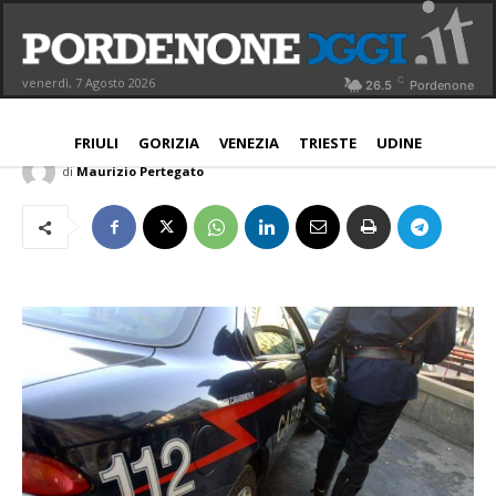
Furti nella notte, Carabinieri a caccia
dei malviventi
C
venerdì, 7 Agosto 2026
26.5
Pordenone
PROVINCIA
16 Novembre 2017
Aggiornato:
17 Novembre 2017
FRIULI
GORIZIA
VENEZIA
TRIESTE
UDINE
di
Maurizio Pertegato