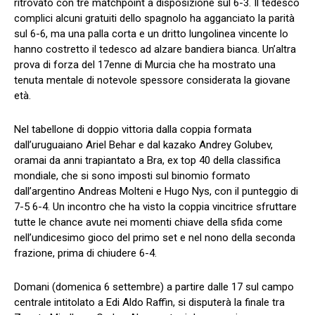
ritrovato con tre matchpoint a disposizione sul 6-3. Il tedesco
complici alcuni gratuiti dello spagnolo ha agganciato la parità
sul 6-6, ma una palla corta e un dritto lungolinea vincente lo
hanno costretto il tedesco ad alzare bandiera bianca. Un’altra
prova di forza del 17enne di Murcia che ha mostrato una
tenuta mentale di notevole spessore considerata la giovane
età.
Nel tabellone di doppio vittoria dalla coppia formata
dall’uruguaiano Ariel Behar e dal kazako Andrey Golubev,
oramai da anni trapiantato a Bra, ex top 40 della classifica
mondiale, che si sono imposti sul binomio formato
dall’argentino Andreas Molteni e Hugo Nys, con il punteggio di
7-5 6-4. Un incontro che ha visto la coppia vincitrice sfruttare
tutte le chance avute nei momenti chiave della sfida come
nell’undicesimo gioco del primo set e nel nono della seconda
frazione, prima di chiudere 6-4.
Domani (domenica 6 settembre) a partire dalle 17 sul campo
centrale intitolato a Edi Aldo Raffin, si disputerà la finale tra