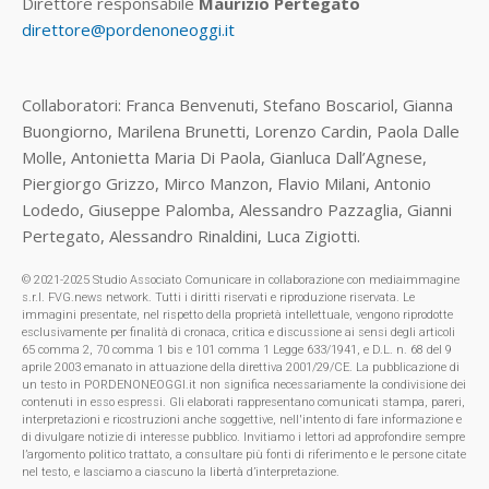
Direttore responsabile
Maurizio Pertegato
direttore@pordenoneoggi.it
Collaboratori: Franca Benvenuti, Stefano Boscariol, Gianna
Buongiorno, Marilena Brunetti, Lorenzo Cardin, Paola Dalle
Molle, Antonietta Maria Di Paola, Gianluca Dall’Agnese,
Piergiorgo Grizzo, Mirco Manzon, Flavio Milani, Antonio
Lodedo, Giuseppe Palomba, Alessandro Pazzaglia, Gianni
Pertegato, Alessandro Rinaldini, Luca Zigiotti.
© 2021-2025 Studio Associato Comunicare in collaborazione con mediaimmagine
s.r.l. FVG.news network. Tutti i diritti riservati e riproduzione riservata. Le
immagini presentate, nel rispetto della proprietà intellettuale, vengono riprodotte
esclusivamente per finalità di cronaca, critica e discussione ai sensi degli articoli
65 comma 2, 70 comma 1 bis e 101 comma 1 Legge 633/1941, e D.L. n. 68 del 9
aprile 2003 emanato in attuazione della direttiva 2001/29/CE. La pubblicazione di
un testo in PORDENONEOGGI.it non significa necessariamente la condivisione dei
contenuti in esso espressi. Gli elaborati rappresentano comunicati stampa, pareri,
interpretazioni e ricostruzioni anche soggettive, nell'intento di fare informazione e
di divulgare notizie di interesse pubblico. Invitiamo i lettori ad approfondire sempre
l’argomento politico trattato, a consultare più fonti di riferimento e le persone citate
nel testo, e lasciamo a ciascuno la libertà d’interpretazione.