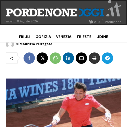
Internazionali Fvg, finale col derby
iberico Alcaraz-Zapata
C
sabato, 8 Agosto 2026
21.5
Pordenone
PROVINCIA
5 Settembre 2020
Aggiornato:
6 Settembre 2020
FRIULI
GORIZIA
VENEZIA
TRIESTE
UDINE
di
Maurizio Pertegato