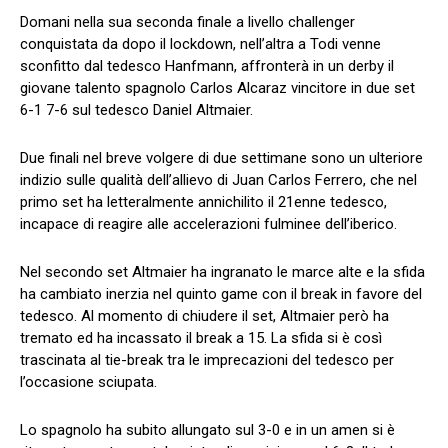
Domani nella sua seconda finale a livello challenger
conquistata da dopo il lockdown, nell’altra a Todi venne
sconfitto dal tedesco Hanfmann, affronterà in un derby il
giovane talento spagnolo Carlos Alcaraz vincitore in due set
6-1 7-6 sul tedesco Daniel Altmaier.
Due finali nel breve volgere di due settimane sono un ulteriore
indizio sulle qualità dell’allievo di Juan Carlos Ferrero, che nel
primo set ha letteralmente annichilito il 21enne tedesco,
incapace di reagire alle accelerazioni fulminee dell’iberico.
Nel secondo set Altmaier ha ingranato le marce alte e la sfida
ha cambiato inerzia nel quinto game con il break in favore del
tedesco. Al momento di chiudere il set, Altmaier però ha
tremato ed ha incassato il break a 15. La sfida si è così
trascinata al tie-break tra le imprecazioni del tedesco per
l’occasione sciupata.
Lo spagnolo ha subito allungato sul 3-0 e in un amen si è