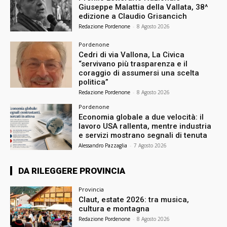
Giuseppe Malattia della Vallata, 38^
edizione a Claudio Grisancich
Redazione Pordenone
-
8 Agosto 2026
Pordenone
Cedri di via Vallona, La Civica
“servivano più trasparenza e il
coraggio di assumersi una scelta
politica”
Redazione Pordenone
-
8 Agosto 2026
Pordenone
Economia globale a due velocità: il
lavoro USA rallenta, mentre industria
e servizi mostrano segnali di tenuta
Alessandro Pazzaglia
-
7 Agosto 2026
DA RILEGGERE PROVINCIA
Provincia
Claut, estate 2026: tra musica,
cultura e montagna
Redazione Pordenone
-
8 Agosto 2026