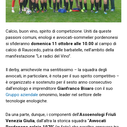
Calcio, buon vino, spirito di competizione. Uniti da queste
passioni comuni, enologi e avvocati-sommelier pordenonesi
si sfideranno
domenica 11 ottobre alle 10.00
al campo di
calcio di Rauscedo, patria delle barbatelle, nell’ambito della
manifestazione “Le radici del Vino”.
Il derby, amichevole ma sentitissimo – la squadra degli
avvocati, in particolare, è nota per il suo spirito competitivo –
è organizzato e sostenuto per il sesto anno consecutivo
dall’enologo e imprenditore
Gianfranco Bisaro
con il suo
Gruppo aziendale
omonimo, leader nel settore delle
tecnologie enologiche.
Da una parte, dunque, i componenti dell’
Assoenologi Friuli
Venezia Giulia
, dall’altra la storica squadra “
Avvocati
Pordenone calcio 1979
” (in foto) che peraltro annovera tra