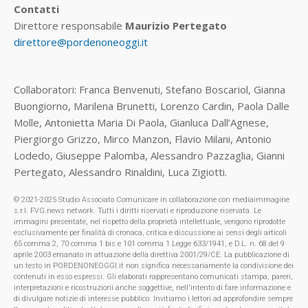
Contatti
Direttore responsabile
Maurizio Pertegato
direttore@pordenoneoggi.it
Collaboratori: Franca Benvenuti, Stefano Boscariol, Gianna
Buongiorno, Marilena Brunetti, Lorenzo Cardin, Paola Dalle
Molle, Antonietta Maria Di Paola, Gianluca Dall’Agnese,
Piergiorgo Grizzo, Mirco Manzon, Flavio Milani, Antonio
Lodedo, Giuseppe Palomba, Alessandro Pazzaglia, Gianni
Pertegato, Alessandro Rinaldini, Luca Zigiotti.
© 2021-2025 Studio Associato Comunicare in collaborazione con mediaimmagine
s.r.l. FVG.news network. Tutti i diritti riservati e riproduzione riservata. Le
immagini presentate, nel rispetto della proprietà intellettuale, vengono riprodotte
esclusivamente per finalità di cronaca, critica e discussione ai sensi degli articoli
65 comma 2, 70 comma 1 bis e 101 comma 1 Legge 633/1941, e D.L. n. 68 del 9
aprile 2003 emanato in attuazione della direttiva 2001/29/CE. La pubblicazione di
un testo in PORDENONEOGGI.it non significa necessariamente la condivisione dei
contenuti in esso espressi. Gli elaborati rappresentano comunicati stampa, pareri,
interpretazioni e ricostruzioni anche soggettive, nell'intento di fare informazione e
di divulgare notizie di interesse pubblico. Invitiamo i lettori ad approfondire sempre