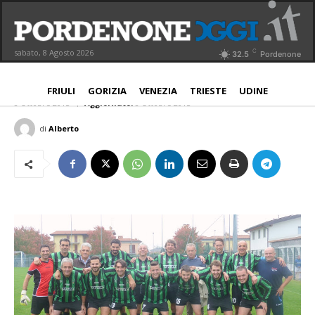
Rauscedo, derby calcistico tra
enologi e avvocati-sommelier
C
sabato, 8 Agosto 2026
32.5
Pordenone
pordenonesi
PROVINCIA
FRIULI
GORIZIA
VENEZIA
TRIESTE
UDINE
8 Ottobre 2015
Aggiornato:
8 Ottobre 2015
di
Alberto