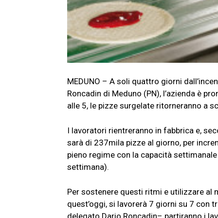
MEDUNO – A soli quattro giorni dall’incen
Roncadin di Meduno (PN), l’azienda è pron
alle 5, le pizze surgelate ritorneranno a 
I lavoratori rientreranno in fabbrica e, s
sarà di 237mila pizze al giorno, per inc
pieno regime con la capacità settimanale p
settimana).
Per sostenere questi ritmi e utilizzare al 
quest’oggi, si lavorerà 7 giorni su 7 con 
delegato Dario Roncadin– partiranno i lavor