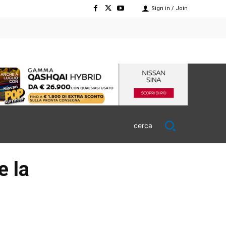
Sign in / Join
cerca
e la