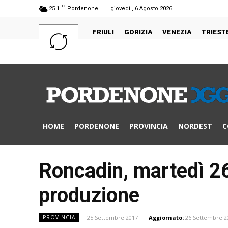
C
25.1
Pordenone
giovedì , 6 Agosto 2026
FRIULI
GORIZIA
VENEZIA
TRIEST
HOME
PORDENONE
PROVINCIA
NORDEST
C
Roncadin, martedì 26 
produzione
25 Settembre 2017
Aggiornato:
26 Settembre 2
PROVINCIA