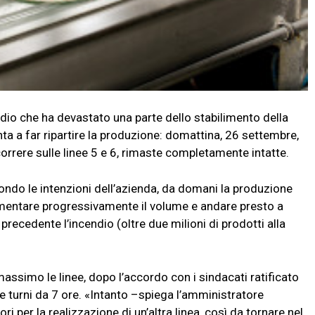
dio che ha devastato una parte dello stabilimento della
ta a far ripartire la produzione: domattina, 26 settembre,
scorrere sulle linee 5 e 6, rimaste completamente intatte.
econdo le intenzioni dell’azienda, da domani la produzione
rementare progressivamente il volume e andare presto a
recedente l’incendio (oltre due milioni di prodotti alla
massimo le linee, dopo l’accordo con i sindacati ratificato
tre turni da 7 ore. «Intanto –spiega l’amministratore
i per la realizzazione di un’altra linea, così da tornare nel