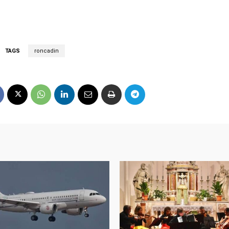
TAGS
roncadin