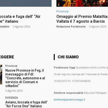
Provincia
occata e fuga dell’ “Air
Omaggio al Premio Malattia 
” italiano
Vallata il 7 agosto a Barcis
inaldini
-
5 Agosto 2026
Redazione Pordenone
-
5 Agosto 2026
EGGERE
CHI SIAMO
Provincia
Pordenone Oggi
Quotidiano online iscritto 
Nuove Province in Fvg, il
messaggio di FdI:
26 del registro stampa del Tribunale di Porden
“Concrete, autonome e al
19/05/2010 P.I. IT01816440935
servizio di Comuni e
cittadini“
5 Agosto 2026
Direttore responsabile
Maurizio Pertegato
EVIDENZA
direttore@pordenoneoggi.it
Aviano, toccata e fuga dell’
“Air Force One” italiano