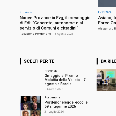
Provincia
EVIDENZA
Nuove Province in Fvg, il messaggio
Aviano, t
di FdI: “Concrete, autonome e al
Force One
servizio di Comuni e cittadini“
Alessandro R
Redazione Pordenone
-
5 Agosto 2026
SCELTI PER TE
DA RIL
Provincia
Omaggio al Premio
Malattia della Vallata il 7
agosto a Barcis
5 Agosto 2026
Pordenone
Pordenonelegge, ecco le
59 anteprime 2026
31 Luglio 2026