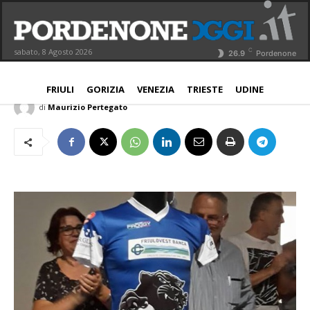
San Vito al Tagliamento, le “Pantere”
del rugby si presentano
C
sabato, 8 Agosto 2026
26.9
Pordenone
NORD EST
PROVINCIA
8 Settembre 2017
Aggiornato:
8 Settembre 2017
FRIULI
GORIZIA
VENEZIA
TRIESTE
UDINE
di
Maurizio Pertegato