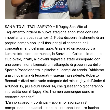
SAN VITO AL TAGLIAMENTO – Il Rugby San Vito al
Tagliamento inizierà la nuova stagione agonistica con una
importante e sospirata novità. Potrà disporre finalmente di un
proprio campo con i pali fissi per gli allenamenti ed i
concentramenti del mini rugby. Grazie ad un accordo tra
l’amministrazione comunale, la Sanvitese Calcio e lo stesso
club ovale, infatti, ai giovani rugbysti è stato assegnato con
una convenzione biennale un rettangolo di gioco in via dello
Sport a Prodolone tra le piscine e i campi da tennis. “Abbiamo
una cinquantina di tesserati – spiega il presidente, Roberto
Bennati – divisi nelle varie categorie del mini rugby, dall’Under 6
all’Under 12, più alcuni Under 14, che quest’anno giocheranno
in prestito con il Rugby Sile. I numeri comunque sono in
costante crescita”.
“L’anno scorso – continua – abbiamo lavorato in 8
comprensori scolastici. Le scuole restano il nostro bacino