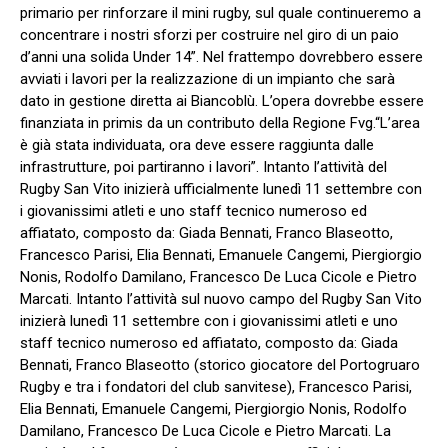
primario per rinforzare il mini rugby, sul quale continueremo a
concentrare i nostri sforzi per costruire nel giro di un paio
d’anni una solida Under 14”. Nel frattempo dovrebbero essere
avviati i lavori per la realizzazione di un impianto che sarà
dato in gestione diretta ai Biancoblù. L’opera dovrebbe essere
finanziata in primis da un contributo della Regione Fvg.“L’area
è già stata individuata, ora deve essere raggiunta dalle
infrastrutture, poi partiranno i lavori”. Intanto l’attività del
Rugby San Vito inizierà ufficialmente lunedì 11 settembre con
i giovanissimi atleti e uno staff tecnico numeroso ed
affiatato, composto da: Giada Bennati, Franco Blaseotto,
Francesco Parisi, Elia Bennati, Emanuele Cangemi, Piergiorgio
Nonis, Rodolfo Damilano, Francesco De Luca Cicole e Pietro
Marcati. Intanto l’attività sul nuovo campo del Rugby San Vito
inizierà lunedì 11 settembre con i giovanissimi atleti e uno
staff tecnico numeroso ed affiatato, composto da: Giada
Bennati, Franco Blaseotto (storico giocatore del Portogruaro
Rugby e tra i fondatori del club sanvitese), Francesco Parisi,
Elia Bennati, Emanuele Cangemi, Piergiorgio Nonis, Rodolfo
Damilano, Francesco De Luca Cicole e Pietro Marcati. La