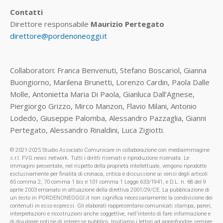
Contatti
Direttore responsabile
Maurizio Pertegato
direttore@pordenoneoggi.it
Collaboratori: Franca Benvenuti, Stefano Boscariol, Gianna
Buongiorno, Marilena Brunetti, Lorenzo Cardin, Paola Dalle
Molle, Antonietta Maria Di Paola, Gianluca Dall’Agnese,
Piergiorgo Grizzo, Mirco Manzon, Flavio Milani, Antonio
Lodedo, Giuseppe Palomba, Alessandro Pazzaglia, Gianni
Pertegato, Alessandro Rinaldini, Luca Zigiotti.
© 2021-2025 Studio Associato Comunicare in collaborazione con mediaimmagine
s.r.l. FVG.news network. Tutti i diritti riservati e riproduzione riservata. Le
immagini presentate, nel rispetto della proprietà intellettuale, vengono riprodotte
esclusivamente per finalità di cronaca, critica e discussione ai sensi degli articoli
65 comma 2, 70 comma 1 bis e 101 comma 1 Legge 633/1941, e D.L. n. 68 del 9
aprile 2003 emanato in attuazione della direttiva 2001/29/CE. La pubblicazione di
un testo in PORDENONEOGGI.it non significa necessariamente la condivisione dei
contenuti in esso espressi. Gli elaborati rappresentano comunicati stampa, pareri,
interpretazioni e ricostruzioni anche soggettive, nell'intento di fare informazione e
di divulgare notizie di interesse pubblico. Invitiamo i lettori ad approfondire sempre