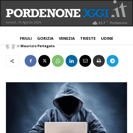
Stalking: minacce morte a ex,
arrestato animatore
C
lunedì, 10 Agosto 2026
22.7
Pordenone
PROVINCIA
18 Gennaio 2018
Aggiornato:
19 Gennaio 2018
FRIULI
GORIZIA
VENEZIA
TRIESTE
UDINE
di
Maurizio Pertegato