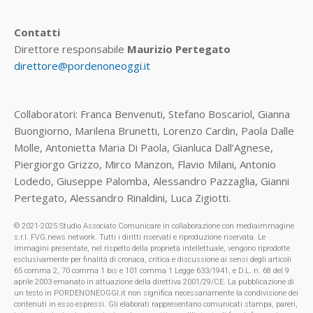
Contatti
Direttore responsabile
Maurizio Pertegato
direttore@pordenoneoggi.it
Collaboratori: Franca Benvenuti, Stefano Boscariol, Gianna
Buongiorno, Marilena Brunetti, Lorenzo Cardin, Paola Dalle
Molle, Antonietta Maria Di Paola, Gianluca Dall’Agnese,
Piergiorgo Grizzo, Mirco Manzon, Flavio Milani, Antonio
Lodedo, Giuseppe Palomba, Alessandro Pazzaglia, Gianni
Pertegato, Alessandro Rinaldini, Luca Zigiotti.
© 2021-2025 Studio Associato Comunicare in collaborazione con mediaimmagine
s.r.l. FVG.news network. Tutti i diritti riservati e riproduzione riservata. Le
immagini presentate, nel rispetto della proprietà intellettuale, vengono riprodotte
esclusivamente per finalità di cronaca, critica e discussione ai sensi degli articoli
65 comma 2, 70 comma 1 bis e 101 comma 1 Legge 633/1941, e D.L. n. 68 del 9
aprile 2003 emanato in attuazione della direttiva 2001/29/CE. La pubblicazione di
un testo in PORDENONEOGGI.it non significa necessariamente la condivisione dei
contenuti in esso espressi. Gli elaborati rappresentano comunicati stampa, pareri,