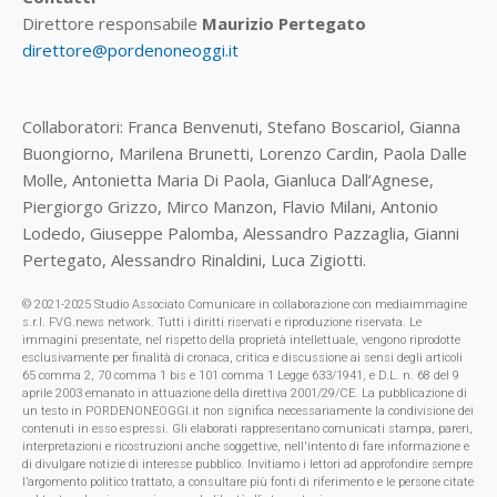
Direttore responsabile
Maurizio Pertegato
direttore@pordenoneoggi.it
Collaboratori: Franca Benvenuti, Stefano Boscariol, Gianna
Buongiorno, Marilena Brunetti, Lorenzo Cardin, Paola Dalle
Molle, Antonietta Maria Di Paola, Gianluca Dall’Agnese,
Piergiorgo Grizzo, Mirco Manzon, Flavio Milani, Antonio
Lodedo, Giuseppe Palomba, Alessandro Pazzaglia, Gianni
Pertegato, Alessandro Rinaldini, Luca Zigiotti.
© 2021-2025 Studio Associato Comunicare in collaborazione con mediaimmagine
s.r.l. FVG.news network. Tutti i diritti riservati e riproduzione riservata. Le
immagini presentate, nel rispetto della proprietà intellettuale, vengono riprodotte
esclusivamente per finalità di cronaca, critica e discussione ai sensi degli articoli
65 comma 2, 70 comma 1 bis e 101 comma 1 Legge 633/1941, e D.L. n. 68 del 9
aprile 2003 emanato in attuazione della direttiva 2001/29/CE. La pubblicazione di
un testo in PORDENONEOGGI.it non significa necessariamente la condivisione dei
contenuti in esso espressi. Gli elaborati rappresentano comunicati stampa, pareri,
interpretazioni e ricostruzioni anche soggettive, nell'intento di fare informazione e
di divulgare notizie di interesse pubblico. Invitiamo i lettori ad approfondire sempre
l’argomento politico trattato, a consultare più fonti di riferimento e le persone citate