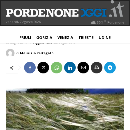
Tramonti di Sotto, “Magredi oggi-
L’opera della natura e il lavoro
C
venerdì, 7 Agosto 2026
35.1
Pordenone
dell’uomo”
PROVINCIA
FRIULI
GORIZIA
VENEZIA
TRIESTE
UDINE
22 Luglio 2019
Aggiornato:
22 Luglio 2019
di
Maurizio Pertegato