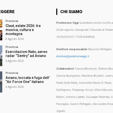
EGGERE
CHI SIAMO
Provincia
Pordenone Oggi
Quotidiano online iscritto 
Claut, estate 2026: tra
musica, cultura e
26 del registro stampa del Tribunale di Porden
montagna
19/05/2010 P.I. IT01816440935
8 Agosto 2026
Provincia
Direttore responsabile
Maurizio Pertegato
Esercitazioni Nato, aereo
radar “Sentry” ad Aviano
direttore@pordenoneoggi.it
6 Agosto 2026
Collaboratori:
Franca Benvenuti, Stefano Bosc
Provincia
Gianna Buongiorno, Marilena Brunetti, Loren
Aviano, toccata e fuga dell’
“Air Force One” italiano
Paola Dalle Molle, Antonietta Maria Di Paola,
6 Agosto 2026
Dall’Agnese, Piergiorgo Grizzo, Mirco Manzon,
Milani, Antonio Lodedo, Giuseppe Palomba, A
Pazzaglia, Gianni Pertegato, Alessandro Rina
Zigiotti.