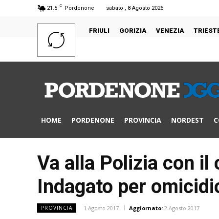
C
21.5
Pordenone
sabato , 8 Agosto 2026
FRIULI
GORIZIA
VENEZIA
TRIEST
HOME
PORDENONE
PROVINCIA
NORDEST
C
Va alla Polizia con il
Indagato per omicidi
1 Agosto 2017
Aggiornato:
2 Agosto 2017
PROVINCIA