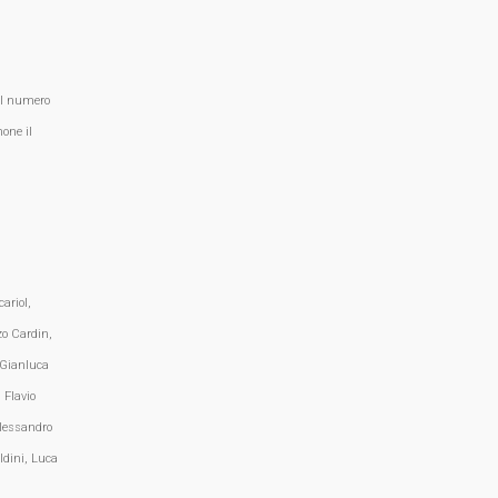
al numero
one il
ariol,
zo Cardin,
 Gianluca
 Flavio
lessandro
ldini, Luca