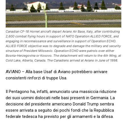
Canadian CF-18 Hornet aircraft depart Aviano Air Base, Italy, after contributing
2,600 combat flying hours in support of NATO Operation ALLIED FORCE, and
engaging in reconnaissance and surveillance in support of Operation ECHO.
ALLIED FORCE objective was to degrade and damage the military and security
structure of President Milosevic. Operation ECHO were patrols over either
Bosnia-Herzegovina or Kosovo. The detachment will return to the 4th Wing, at
Cold Lake, Alberta, Canada. The Canadiens arrived at Aviano in June of 1998.
AVIANO – Alla base Usaf di Aviano potrebbero arrivare
consistenti rinforzi di truppe Usa.
Il Pentagono ha, infatti, annunciato una massiccia riduzione
dei suoi uomini dislocati nelle basi presenti in Germania. La
decisione del presidente americano Donald Trump sembra
essere arrivata a seguito dei pochi fondi che la Repubblica
federale tedesca ha previsto per gli armamenti e la difesa.