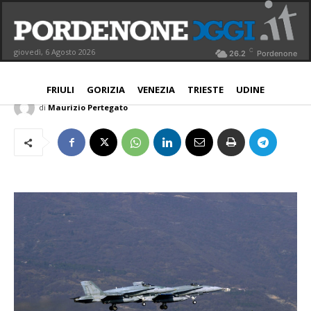
Via soldati Usa dalla Germania. Molti
arriveranno ad Aviano
C
giovedì, 6 Agosto 2026
26.2
Pordenone
PROVINCIA
29 Luglio 2020
Aggiornato:
30 Luglio 2020
FRIULI
GORIZIA
VENEZIA
TRIESTE
UDINE
di
Maurizio Pertegato