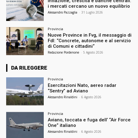
Inflazione, crescita e banche centrali:
i mercati cercano un nuovo equilibrio
Alessandro Pazzaglia
-
31 Luglio 2026
Provincia
Nuove Province in Fvg, il messaggio di
FdI: “Concrete, autonome e al servizio
di Comuni e cittadini“
Redazione Pordenone
-
5 Agosto 2026
DA RILEGGERE
Provincia
Esercitazioni Nato, aereo radar
“Sentry” ad Aviano
Alessandro Rinaldini
-
6 Agosto 2026
Provincia
Aviano, toccata e fuga dell’ “Air Force
One” italiano
Alessandro Rinaldini
-
6 Agosto 2026