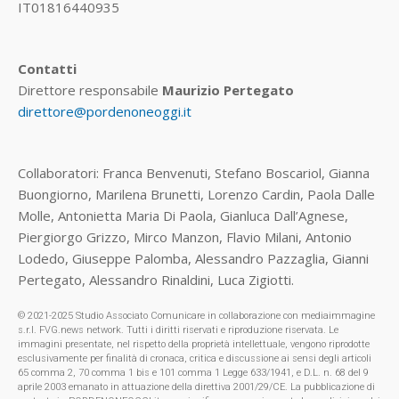
IT01816440935
Contatti
Direttore responsabile
Maurizio Pertegato
direttore@pordenoneoggi.it
Collaboratori: Franca Benvenuti, Stefano Boscariol, Gianna
Buongiorno, Marilena Brunetti, Lorenzo Cardin, Paola Dalle
Molle, Antonietta Maria Di Paola, Gianluca Dall’Agnese,
Piergiorgo Grizzo, Mirco Manzon, Flavio Milani, Antonio
Lodedo, Giuseppe Palomba, Alessandro Pazzaglia, Gianni
Pertegato, Alessandro Rinaldini, Luca Zigiotti.
© 2021-2025 Studio Associato Comunicare in collaborazione con mediaimmagine
s.r.l. FVG.news network. Tutti i diritti riservati e riproduzione riservata. Le
immagini presentate, nel rispetto della proprietà intellettuale, vengono riprodotte
esclusivamente per finalità di cronaca, critica e discussione ai sensi degli articoli
65 comma 2, 70 comma 1 bis e 101 comma 1 Legge 633/1941, e D.L. n. 68 del 9
aprile 2003 emanato in attuazione della direttiva 2001/29/CE. La pubblicazione di