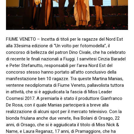
FIUME VENETO – Incetta di titoli per le ragazze del Nord Est
alla 33esima edizione di “Un volto per fotomodella”, il
concorso di bellezza del patron Dino Civale, che ha celebrato
di recente le finali nazionali a Fiuggi. I sanvitesi Cinzia Baradel
e Peter Stefanutto, responsabili per l’area Nord Est del
concorso stesso hanno portato all’atto conclusivo della
manifestazione ben 10 ragazze. Tra queste Martina Manias,
ventenne neodiplomata di Fiume Veneto, pallavolista tuttora
in attività, che si è aggiudicata la fascia di Miss Leader
Cosmesi 2017. A premiarla è stato il produttore Gianfranco
De Rosa, con il quale Manias parteciperà a breve alla
realizzazione di alcuni spot per il mercato televisivo. Con la
bionda friulana anche due venete, Ilva Bolani di Orsago, 22
anni, di Orsago, che si è aggiudicata il titolo di Miss Nick &
Name, e Laura Reganaz, 17 anni, di Pramaggiore, che ha