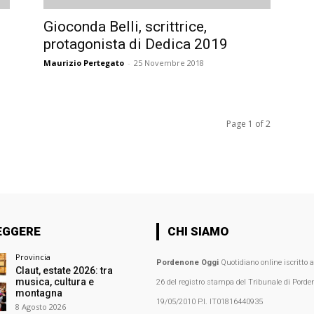
Gioconda Belli, scrittrice,
protagonista di Dedica 2019
Maurizio Pertegato
-
25 Novembre 2018
Page 1 of 2
EGGERE
CHI SIAMO
Provincia
Pordenone Oggi
Quotidiano online iscritto 
Claut, estate 2026: tra
musica, cultura e
26 del registro stampa del Tribunale di Porden
montagna
19/05/2010 P.I. IT01816440935
8 Agosto 2026