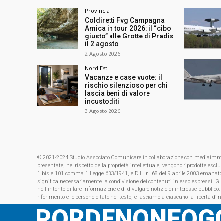
Provincia
Coldiretti Fvg Campagna
Amica in tour 2026: il “cibo
giusto” alle Grotte di Pradis
il 2 agosto
2 Agosto 2026
Nord Est
Vacanze e case vuote: il
rischio silenzioso per chi
lascia beni di valore
incustoditi
3 Agosto 2026
© 2021-2024 Studio Associato Comunicare in collaborazione con mediaimmagin
presentate, nel rispetto della proprietà intellettuale, vengono riprodotte es
1 bis e 101 comma 1 Legge 633/1941, e D.L. n. 68 del 9 aprile 2003 emanat
significa necessariamente la condivisione dei contenuti in esso espressi. Gl
nell'intento di fare informazione e di divulgare notizie di interesse pubblico.
riferimento e le persone citate nel testo, e lasciamo a ciascuno la libertà d’i
PORDENONEOGG