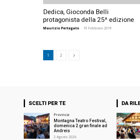
Dedica, Gioconda Belli
protagonista della 25^ edizione
Maurizio Pertegato
-
19 Febbraio 2019
1
2
SCELTI PER TE
DA RIL
Provincia
Montagna Teatro Festival,
domenica 2 gran finale ad
Andreis
2 Agosto 2026