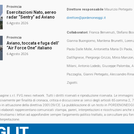
Provincia
Direttore responsabile
Maurizio Pertegato
Esercitazioni Nato, aereo
radar “Sentry” ad Aviano
direttore@pordenoneoggi.it
6 Agosto 2026
Collaboratori:
Franca Benvenuti, Stefano Bosc
Provincia
Gianna Buongiorno, Marilena Brunetti, Loren
Aviano, toccata e fuga dell’
“Air Force One” italiano
Paola Dalle Molle, Antonietta Maria Di Paola,
6 Agosto 2026
Dall’Agnese, Piergiorgo Grizzo, Mirco Manzon,
Milani, Antonio Lodedo, Giuseppe Palomba, A
Pazzaglia, Gianni Pertegato, Alessandro Rina
Zigiotti.
e s.r.l. FVG.news network. Tutti i diritti riservati e riproduzione riservata. Le immagini
clusivamente per finalità di cronaca, critica e discussione ai sensi degli articoli 65 comma 2
o in attuazione della direttiva 2001/29/CE. La pubblicazione di un testo in PORDENONEOGG
i elaborati rappresentano comunicati stampa, pareri, interpretazioni e ricostruzioni anche s
 Invitiamo i lettori ad approfondire sempre l’argomento politico trattato, a consultare più font
nterpretazione.
I.IT