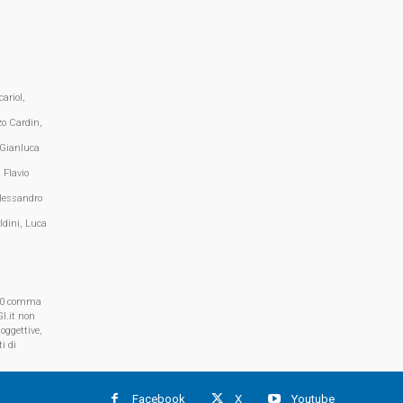
ariol,
zo Cardin,
 Gianluca
 Flavio
lessandro
ldini, Luca
, 70 comma
I.it non
oggettive,
i di
Facebook
X
Youtube