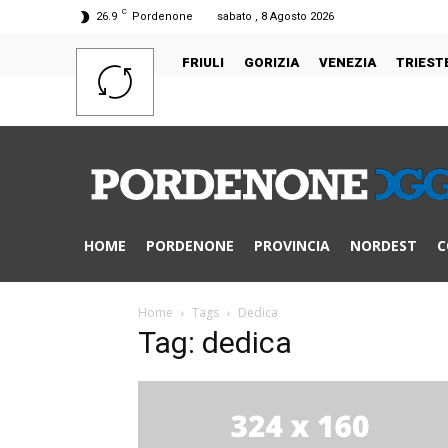
C
26.9
Pordenone
sabato , 8 Agosto 2026
FRIULI
GORIZIA
VENEZIA
TRIEST
HOME
PORDENONE
PROVINCIA
NORDEST
C
Home
Tags
Dedica
Tag: dedica