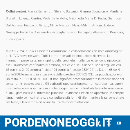
Collaboratori:
Franca Benvenuti, Stefano Boscariol, Gianna Buongiorno, Marilena
Brunetti, Lorenzo Cardin, Paola Dalle Molle, Antonietta Maria Di Paola, Gianluca
Dall’Agnese, Piergiorgo Grizzo, Mirco Manzon, Flavio Milani, Antonio Lodedo,
Giuseppe Palomba, Alessandro Pazzaglia, Gianni Pertegato, Alessandro Rinaldini,
Luca Zigiotti.
© 2021-2024 Studio Associato Comunicare in collaborazione con mediaimmagine
s.r.l. FVG.news network. Tutti i diritti riservati e riproduzione riservata. Le
immagini presentate, nel rispetto della proprietà intellettuale, vengono riprodotte
esclusivamente per finalità di cronaca, critica e discussione ai sensi degli articoli
65 comma 2, 70 comma 1 bis e 101 comma 1 Legge 633/1941, e D.L. n. 68 del 9
aprile 2003 emanato in attuazione della direttiva 2001/29/CE. La pubblicazione di
un testo in PORDENONEOGGI.it non significa necessariamente la condivisione dei
contenuti in esso espressi. Gli elaborati rappresentano comunicati stampa, pareri,
interpretazioni e ricostruzioni anche soggettive, nell'intento di fare informazione e
di divulgare notizie di interesse pubblico. Invitiamo i lettori ad approfondire sempre
l’argomento politico trattato, a consultare più fonti di riferimento e le persone citate
nel testo, e lasciamo a ciascuno la libertà d’interpretazione.
PORDENONEOGGI.IT