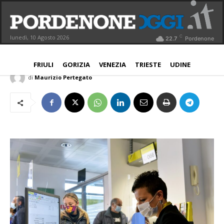
Poste italiane, dal 29 novembre
potenziati orari 13 uffici Fvg
C
lunedì, 10 Agosto 2026
22.7
Pordenone
NORD EST
24 Novembre 2021
Aggiornato:
24 Novembre 2021
FRIULI
GORIZIA
VENEZIA
TRIESTE
UDINE
di
Maurizio Pertegato