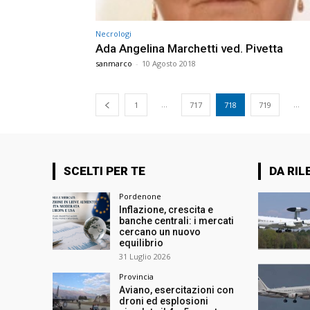
Necrologi
Ada Angelina Marchetti ved. Pivetta
sanmarco
-
10 Agosto 2018
...
...
1
717
718
719
SCELTI PER TE
DA RIL
Pordenone
Inflazione, crescita e
banche centrali: i mercati
cercano un nuovo
equilibrio
31 Luglio 2026
Provincia
Aviano, esercitazioni con
droni ed esplosioni