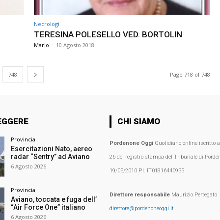
Necrologi
TERESINA POLESELLO VED. BORTOLIN
Mario
-
10 Agosto 2018
748
Page 718 of 748
EGGERE
CHI SIAMO
Provincia
Pordenone Oggi
Quotidiano online iscritto 
Esercitazioni Nato, aereo
radar “Sentry” ad Aviano
26 del registro stampa del Tribunale di Porden
6 Agosto 2026
19/05/2010 P.I. IT01816440935
Provincia
Direttore responsabile
Maurizio Pertegato
Aviano, toccata e fuga dell’
“Air Force One” italiano
direttore@pordenoneoggi.it
6 Agosto 2026