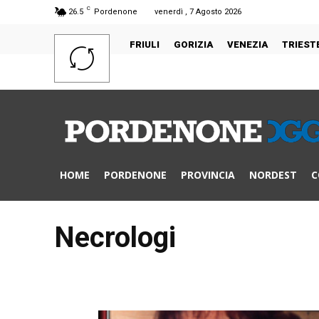
C
26.5
Pordenone
venerdì , 7 Agosto 2026
FRIULI
GORIZIA
VENEZIA
TRIEST
HOME
PORDENONE
PROVINCIA
NORDEST
C
Necrologi