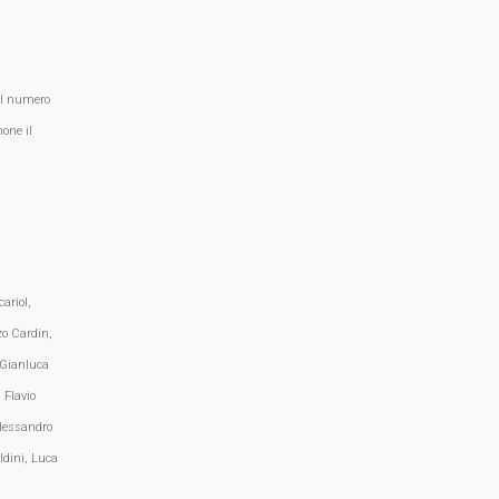
al numero
one il
ariol,
zo Cardin,
 Gianluca
 Flavio
lessandro
ldini, Luca