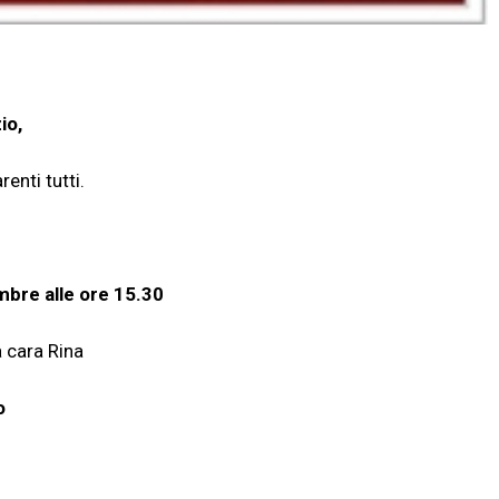
io,
arenti tutti.
mbre alle ore 15.30
a cara Rina
o