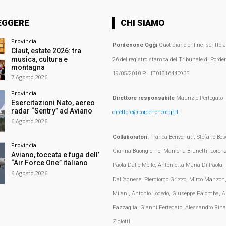
EGGERE
CHI SIAMO
Provincia
Pordenone Oggi
Quotidiano online iscritto 
Claut, estate 2026: tra
musica, cultura e
26 del registro stampa del Tribunale di Porden
montagna
19/05/2010 P.I. IT01816440935
7 Agosto 2026
Provincia
Direttore responsabile
Maurizio Pertegato
Esercitazioni Nato, aereo
radar “Sentry” ad Aviano
direttore@pordenoneoggi.it
6 Agosto 2026
Collaboratori:
Franca Benvenuti, Stefano Bosc
Provincia
Gianna Buongiorno, Marilena Brunetti, Loren
Aviano, toccata e fuga dell’
“Air Force One” italiano
Paola Dalle Molle, Antonietta Maria Di Paola,
6 Agosto 2026
Dall’Agnese, Piergiorgo Grizzo, Mirco Manzon,
Milani, Antonio Lodedo, Giuseppe Palomba, A
Pazzaglia, Gianni Pertegato, Alessandro Rina
Zigiotti.