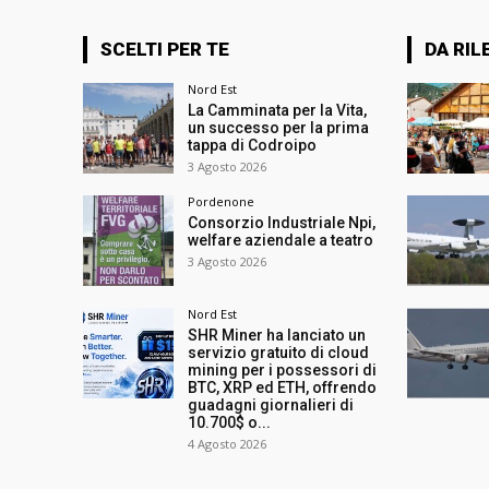
SCELTI PER TE
DA RIL
Nord Est
La Camminata per la Vita,
un successo per la prima
tappa di Codroipo
3 Agosto 2026
Pordenone
Consorzio Industriale Npi,
welfare aziendale a teatro
3 Agosto 2026
Nord Est
SHR Miner ha lanciato un
servizio gratuito di cloud
mining per i possessori di
BTC, XRP ed ETH, offrendo
guadagni giornalieri di
10.700$ o...
4 Agosto 2026