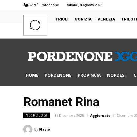
C
23.9
Pordenone
sabato , 8 Agosto 2026
FRIULI
GORIZIA
VENEZIA
TRIEST
HOME
PORDENONE
PROVINCIA
NORDEST
C
Romanet Rina
11 Dicembre 2025
Aggiornato:
11 Dicembre 2
NECROLOGI
By
Flavio