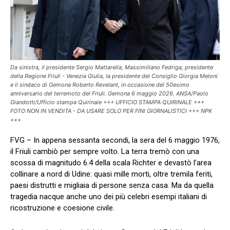
Da sinistra, il presidente Sergio Mattarella, Massimiliano Fedriga, presidente
della Regione Friuli - Venezia Giulia, la presidente del Consiglio Giorgia Meloni
e il sindaco di Gemona Roberto Revelant, in occasione del 50esimo
anniversario del terremoto del Friuli. Gemona 6 maggio 2026. ANSA/Paolo
Giandotti/Ufficio stampa Quirinale +++ UFFICIO STAMPA QUIRINALE +++
FOTO NON IN VENDITA - DA USARE SOLO PER FINI GIORNALISTICI +++ NPK
+++
FVG – In appena sessanta secondi, la sera del 6 maggio 1976,
il Friuli cambiò per sempre volto. La terra tremò con una
scossa di magnitudo 6.4 della scala Richter e devastò l’area
collinare a nord di Udine: quasi mille morti, oltre tremila feriti,
paesi distrutti e migliaia di persone senza casa. Ma da quella
tragedia nacque anche uno dei più celebri esempi italiani di
ricostruzione e coesione civile.